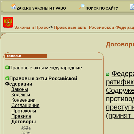
ZAKI.RU ЗАКОНЫ И ПРАВО
ПОИСК ПО САЙТУ
->
Законы и Право
Правовые акты Российской Федера
Договор
Правовые акты международные
Федера
Правовые акты Российской
ратифик
Федерации
Содруже
Законы
Кодексы
противо
Конвенции
Соглашения
преступ
Протоколы
(принят
Правила
Договоры
2011г.
2010г.