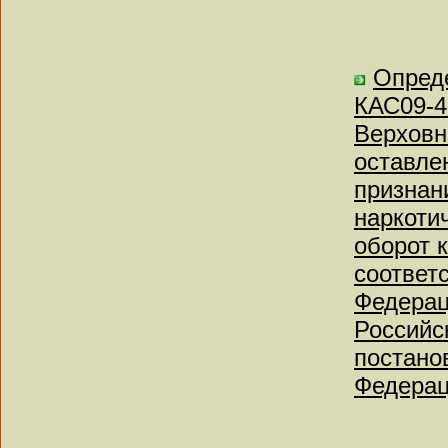
Опреде
КАС09-4
Верховн
оставле
признан
наркоти
оборот 
соответ
Федерац
Российс
постано
Федерац