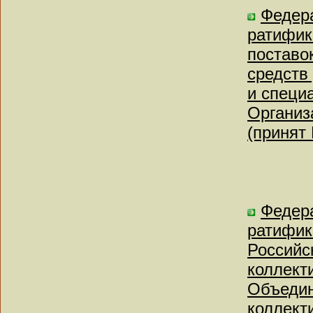
Федера
ратифик
поставо
средств
и специ
Организ
(принят
Федера
ратифик
Российс
коллект
Объедин
коллект