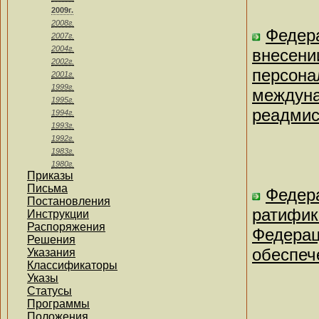
2009г.
2008г.
Федера
2007г.
2004г.
внесени
2002г.
персона
2001г.
1999г.
междуна
1995г.
реадмис
1994г.
1993г.
1992г.
1983г.
1980г.
Приказы
Письма
Федера
Постановления
ратифик
Инструкции
Распоряжения
Федерац
Решения
обеспеч
Указания
Классификаторы
Указы
Статусы
Программы
Положения