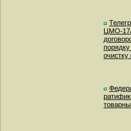
Телег
ЦМО-17/
договор
порядку
очистку
Федера
ратифик
товарны