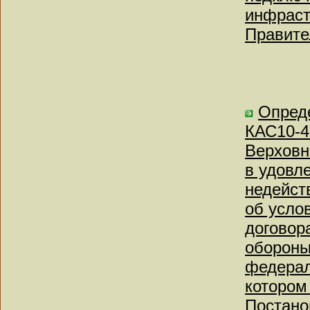
инфраст
Правите
Опреде
КАС10-4
Верховн
в удовл
недейст
об усло
договор
обороны
федерал
котором
Постано