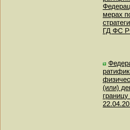
Федерац
мерах п
стратег
ГД ФС Р
Федера
ратифик
физичес
(или) д
границу
22.04.20