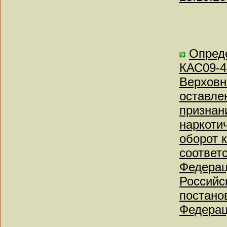
Опреде
КАС09-4
Верховн
оставле
признан
наркоти
оборот 
соответ
Федерац
Российс
постано
Федерац