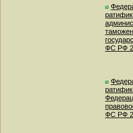
Федера
ратифик
админис
таможен
государ
ФС РФ 2
Федера
ратифик
Федерац
правово
ФС РФ 2