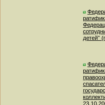
Федера
ратифик
Федерац
сотрудн
детей" 
Федера
ратифик
правоох
спасате
государ
коллект
23.10.20