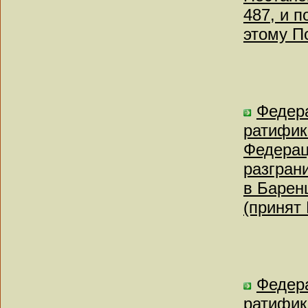
487, и 
этому П
Федера
ратифик
Федерац
разгран
в Барен
(принят
Федера
ратифик