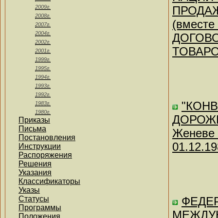
2009г.
ПРОДАЖИ
2008г.
(вмест
2007г.
2004г.
ДОГОВО
2002г.
ТОВАРОВ
2001г.
1999г.
1995г.
1994г.
1993г.
1992г.
"КОН
1983г.
1980г.
ДОРОЖН
Приказы
Письма
Женеве 
Постановления
01.12.19
Инструкции
Распоряжения
Решения
Указания
Классификаторы
Указы
Статусы
ФЕДЕР
Программы
МЕЖДУ
Положения