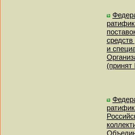
Федера
ратифик
поставо
средств
и специ
Организ
(принят
Федера
ратифик
Российс
коллект
Объедин