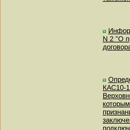
Информ
N 2 "О 
договор
Опреде
КАС10-1
Верховн
которым
признан
заключе
подключ