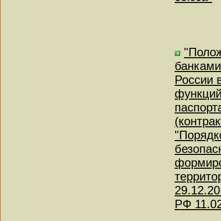
"Поло
банками
России 
функций
паспорт
(контрак
"Порядк
безопас
формиро
террито
29.12.2
РФ 11.0