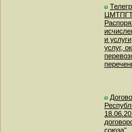
Телег
ЦМТПГТ-
Распоря
исчисле
и услуг
услуг, 
перевозо
перечен
Догов
Республи
18.06.2
договор
союза"