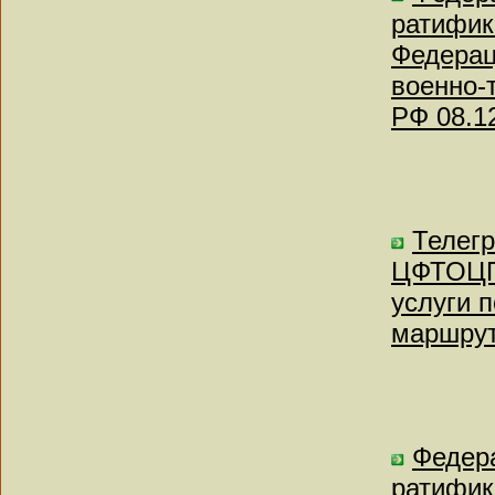
ратифик
Федерац
военно-
РФ 08.1
Телег
ЦФТОЦП-
услуги 
маршрут
Федера
ратифик