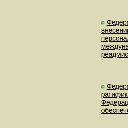
Федера
внесени
персона
междуна
реадмис
Федера
ратифик
Федерац
обеспеч