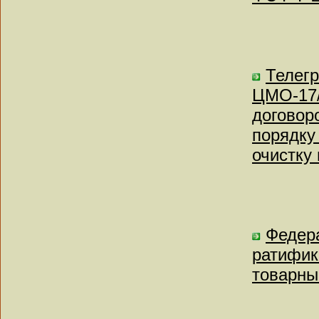
Телег
ЦМО-17/
договор
порядку
очистку
Федера
ратифик
товарны