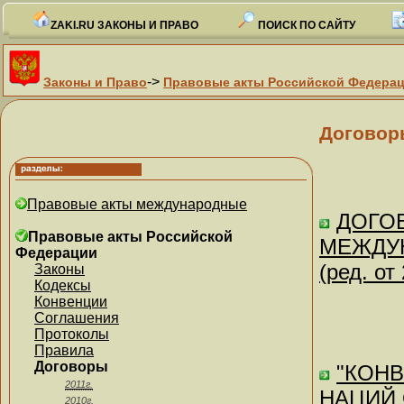
ZAKI.RU ЗАКОНЫ И ПРАВО
ПОИСК ПО САЙТУ
->
Законы и Право
Правовые акты Российской Федера
Договор
Правовые акты международные
ДОГОВ
Правовые акты Российской
МЕЖДУ
Федерации
(ред. от
Законы
Кодексы
Конвенции
Соглашения
Протоколы
Правила
Договоры
"КОН
2011г.
НАЦИЙ 
2010г.