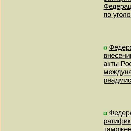
Федерац
по угол
Федера
внесени
акты Ро
междуна
реадмис
Федера
ратифик
таможен