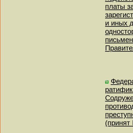
платы з
зарегис
и иных 
односто
письмен
Правите
Федера
ратифик
Содруже
противо
преступ
(принят