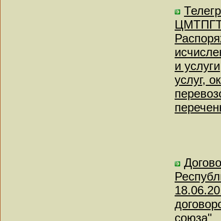
Телег
ЦМТПГТ-
Распоря
исчисле
и услуг
услуг, 
перевозо
перечен
Догов
Республи
18.06.2
договор
союза"