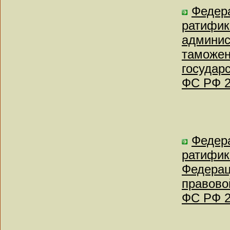
Федера
ратифик
админис
таможен
государ
ФС РФ 2
Федера
ратифик
Федерац
правово
ФС РФ 2