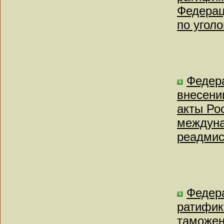
Федерац
по угол
Федера
внесени
акты Ро
междуна
реадмис
Федера
ратифик
таможен