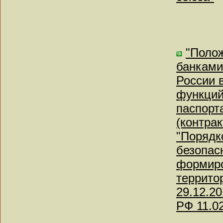
"Поло
банками
России 
функций
паспорт
(контрак
"Порядк
безопас
формиро
террито
29.12.2
РФ 11.0