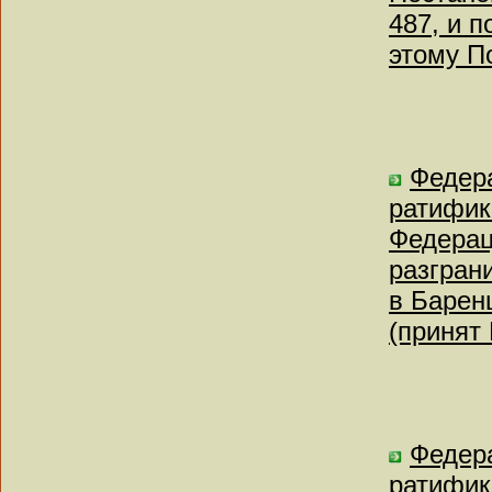
487, и 
этому П
Федера
ратифик
Федерац
разгран
в Барен
(принят
Федера
ратифик