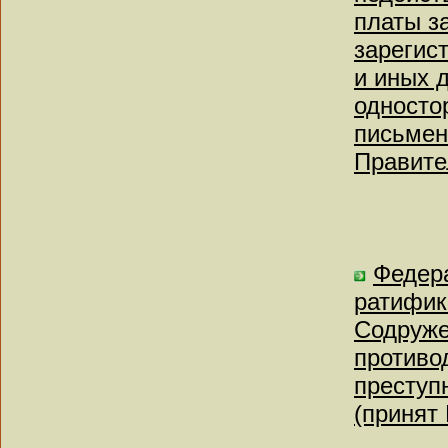
платы з
зарегис
и иных 
односто
письмен
Правите
Федера
ратифик
Содруже
противо
преступ
(принят