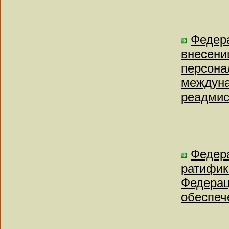
Федера
внесени
персона
междуна
реадмис
Федера
ратифик
Федерац
обеспеч