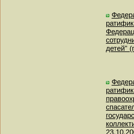
Федера
ратифик
Федерац
сотрудн
детей" 
Федера
ратифик
правоох
спасате
государ
коллект
23.10.20