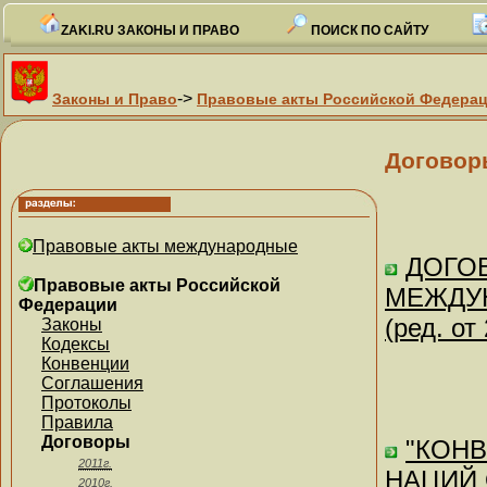
ZAKI.RU ЗАКОНЫ И ПРАВО
ПОИСК ПО САЙТУ
->
Законы и Право
Правовые акты Российской Федера
Договор
Правовые акты международные
ДОГОВ
Правовые акты Российской
МЕЖДУ
Федерации
(ред. от
Законы
Кодексы
Конвенции
Соглашения
Протоколы
Правила
Договоры
"КОН
2011г.
НАЦИЙ 
2010г.