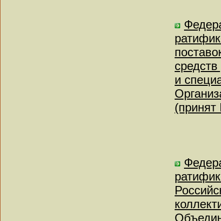
Федера
ратифик
поставо
средств
и специ
Организ
(принят
Федера
ратифик
Российс
коллект
Объедин