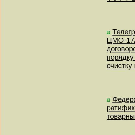
Телег
ЦМО-17/
договор
порядку
очистку
Федера
ратифик
товарны