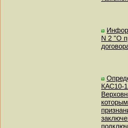
Информ
N 2 "О 
договор
Опреде
КАС10-1
Верховн
которым
признан
заключе
подключ