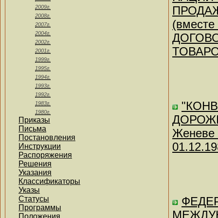
2009г.
ПРОДАЖИ
2008г.
(вмест
2007г.
2004г.
ДОГОВО
2002г.
ТОВАРОВ
2001г.
1999г.
1995г.
1994г.
1993г.
1992г.
"КОН
1983г.
1980г.
ДОРОЖН
Приказы
Письма
Женеве 
Постановления
01.12.19
Инструкции
Распоряжения
Решения
Указания
Классификаторы
Указы
Статусы
ФЕДЕР
Программы
МЕЖДУ
Положения