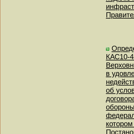
инфраст
Правите
Опреде
КАС10-4
Верховн
в удовл
недейст
об усло
договор
обороны
федерал
котором
Постано