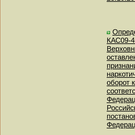
Опреде
КАС09-4
Верховн
оставле
признан
наркоти
оборот 
соответ
Федерац
Российс
постано
Федерац