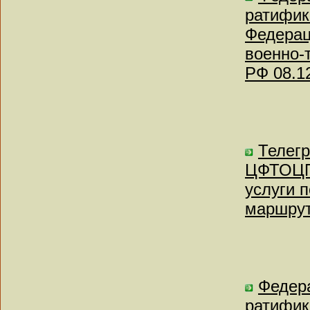
ратифик
Федерац
военно-
РФ 08.1
Телег
ЦФТОЦП-
услуги 
маршрут
Федера
ратифик