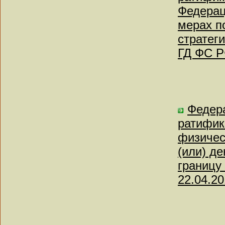
Федерац
мерах п
стратег
ГД ФС Р
Федера
ратифик
физичес
(или) д
границу
22.04.20