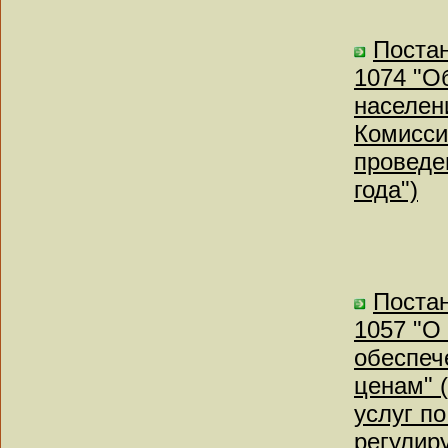
Постан
1074 "О
населен
Комисси
проведе
года")
Постан
1057 "О 
обеспеч
ценам" 
услуг п
регулир