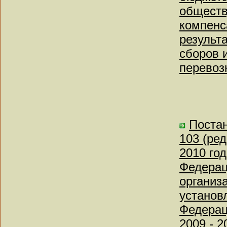
обществ
компенс
результ
сборов 
перевоз
Постан
103 (ред
2010 го
Федерац
организ
установ
Федерац
2009 - 2