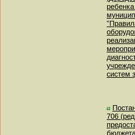
ребенка
муницип
"Правил
оборудо
реализа
меропри
диагнос
учрежде
систем 
Постан
706 (ре
предост
бюджета