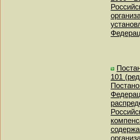
Российс
организ
установ
Федерац
Постан
101 (ред
Постано
Федерац
распред
Российс
компенс
содержа
организ