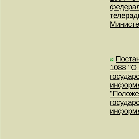
федерал
телерад
Министе
Постан
1088 "О
государ
информа
"Положе
государ
информа