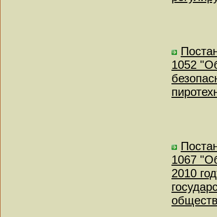
Постан
1052 "О
безопас
пиротех
Постан
1067 "О
2010 го
государ
обществ