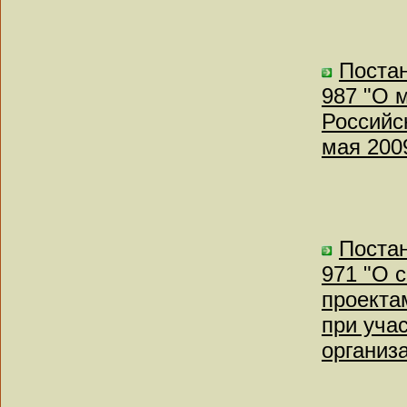
Постан
987 "О 
Российск
мая 2009
Постан
971 "О 
проекта
при уча
организ