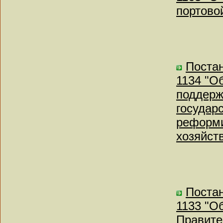
портово
Постан
1134 "О
поддерж
государ
реформ
хозяйст
Постан
1133 "О
Правите