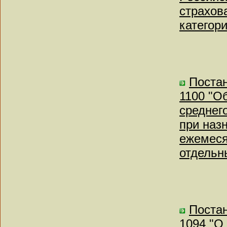
страхов
категор
Постан
1100 "О
среднег
при наз
ежемеся
отдельн
Постан
1094 "О