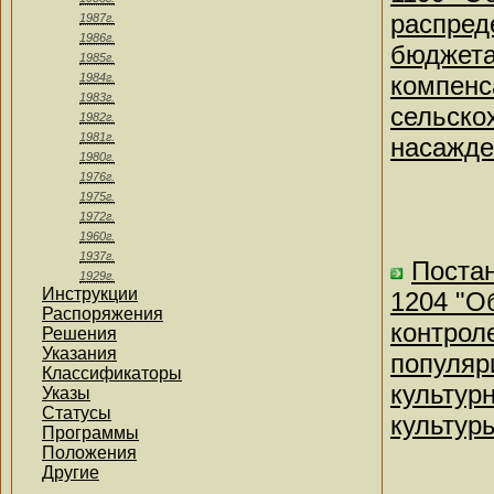
распред
1987г.
1986г.
бюджета
1985г.
1984г.
компенс
1983г.
сельско
1982г.
1981г.
насажде
1980г.
1976г.
1975г.
1972г.
1960г.
1937г.
Постан
1929г.
Инструкции
1204 "О
Распоряжения
контрол
Решения
Указания
популяр
Классификаторы
культур
Указы
Статусы
культур
Программы
Положения
Другие