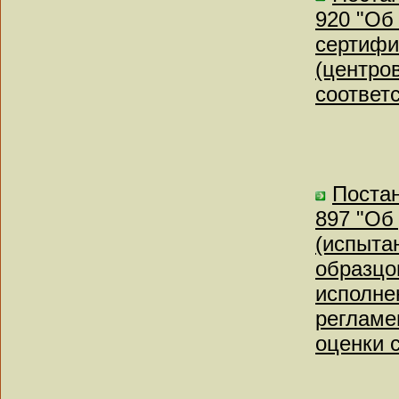
920 "Об
сертифи
(центро
соответ
Постан
897 "Об
(испыта
образцо
исполне
регламе
оценки 