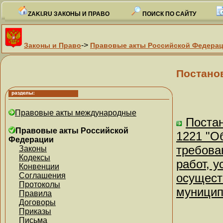
ZAKI.RU ЗАКОНЫ И ПРАВО
ПОИСК ПО САЙТУ
->
Законы и Право
Правовые акты Российской Федера
Постано
Правовые акты международные
Постан
Правовые акты Российской
1221 "О
Федерации
требова
Законы
Кодексы
работ, 
Конвенции
Соглашения
осущест
Протоколы
муницип
Правила
Договоры
Приказы
Письма