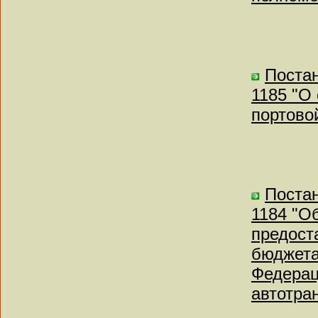
Постан
1185 "О
портово
Постан
1184 "О
предост
бюджета
Федерац
автотра