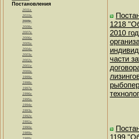
Постановления
2011г.
Постан
2010г.
2009г.
1218 "О
2008г.
2010 го
2007г.
2006г.
организ
2005г.
индивид
2004г.
2003г.
части з
2002г.
договор
2001г.
2000г.
лизинго
1999г.
1998г.
рыбопер
1997г.
техноло
1996г.
1995г.
1994г.
1993г.
1992г.
1991г.
Постан
1990г.
1989г.
1199 "О
1988г.