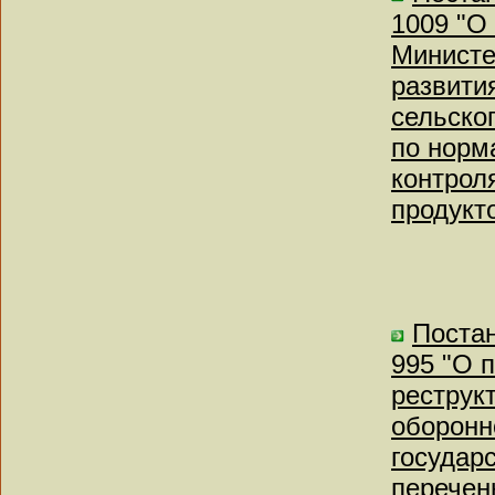
1009 "О
Министе
развити
сельско
по норм
контрол
продукто
Постан
995 "О 
реструк
оборонн
государ
перечен