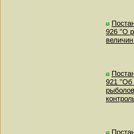
Постан
926 "О 
величин
Постан
921 "Об
рыболов
контрол
Постан