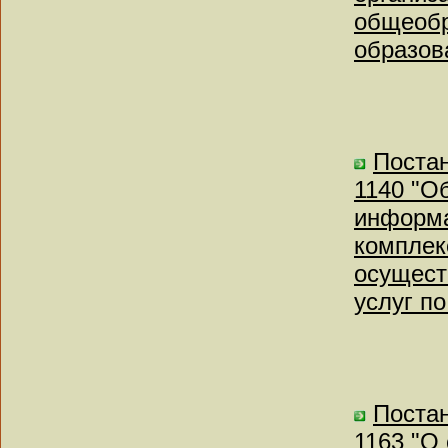
общеобр
образов
Постан
1140 "О
информа
комплек
осущест
услуг п
Постан
1163 "О