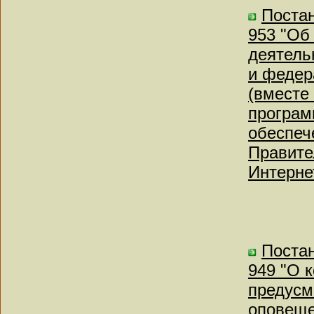
Постан
953 "Об
деятель
и федер
(вместе
програм
обеспеч
Правите
Интерне
Постан
949 "О 
предусм
оповеще