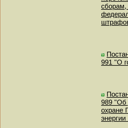
сборам,
федерал
штрафо
Постан
991 "О 
Постан
989 "Об
охране 
энергии