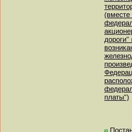
террито
(вместе
федерал
акционе
дороги"
возника
железно
произве
Федерац
располо
федерал
платы")
Постан