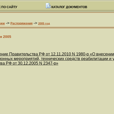
 ПО САЙТУ
КАТАЛОГ ДОКУМЕНТОВ
->
->
ции
Распоряжения
2005 год
я 2005
ние Правительства РФ от 12.11.2010 N 1980-р «О внесени
онных мероприятий, технических средств реабилитации и у
ва РФ от 30.12.2005 N 2347-р»