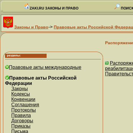
ZAKI.RU ЗАКОНЫ И ПРАВО
ПОИСК
->
Законы и Право
Правовые акты Российской Федера
Распоряжени
Распоряже
Правовые акты международные
реабилитаци
Правительст
Правовые акты Российской
Федерации
Законы
Кодексы
Конвенции
Соглашения
Протоколы
Правила
Договоры
Приказы
Письма