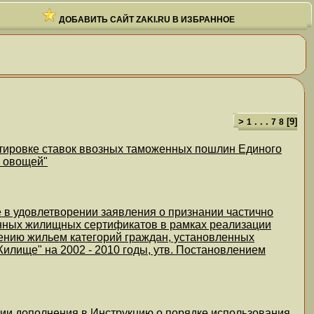
ДОБАВИТЬ САЙТ ZAKI.RU В ИЗБРАННОЕ
>
. . .
[
9
]
1
7
8
ктировке ставок ввозных таможенных пошлин Единого
в овощей"
 в удовлетворении заявления о признании частично
енных жилищных сертификатов в рамках реализации
ению жильем категорий граждан, установленных
лище" на 2002 - 2010 годы, утв. Постановлением
нии дополнения в Инструкцию о порядке использования