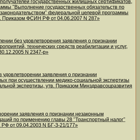
 получателей государственных жилищных сертификатов,
аммы "Выполнение государственных обязательств по
 законодательством" федеральной целевой программы
в. Приказом ФСИН РФ от 04.06.2007 N 287»
лении без удовлетворения заявления о признании
приятий, технических средств реабилитации и услуг,
0.12.2005 N 2347-р»
в удовлетворении заявления о признании
емых при осуществлении медико-социальной экспертизы
ьной экспертизы, утв. Приказом Минздравсоцразвития
творении заявления о признании незаконным
ндаций по применению главы 28 "Транспортный налог"
РФ от 09.04.2003 N БГ-3-21/177»