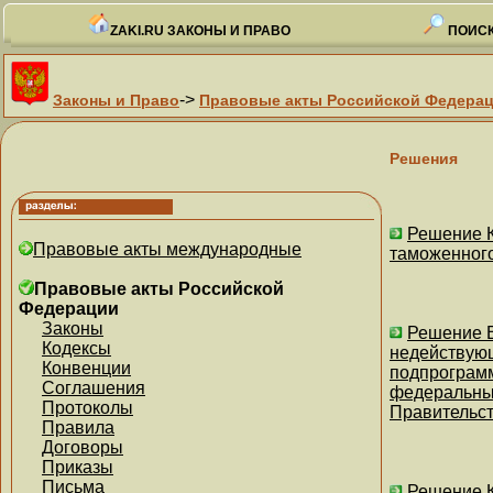
ZAKI.RU ЗАКОНЫ И ПРАВО
ПОИСК
->
Законы и Право
Правовые акты Российской Федера
Решения
Решение К
Правовые акты международные
таможенного
Правовые акты Российской
Федерации
Законы
Решение В
Кодексы
недействующ
Конвенции
подпрограмм
Соглашения
федеральным
Протоколы
Правительств
Правила
Договоры
Приказы
Письма
Решение К