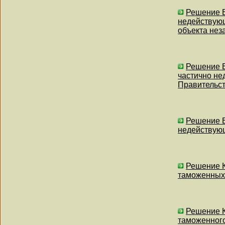
Решение В
недействующ
объекта нез
Решение В
частично не
Правительст
Решение В
недействующ
Решение К
таможенных 
Решение К
таможенного