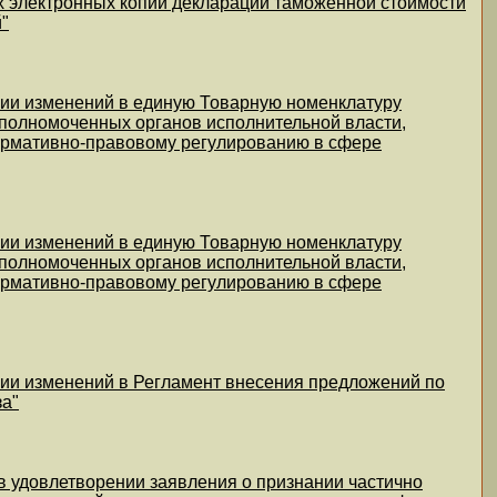
ах электронных копий декларации таможенной стоимости
"
нии изменений в единую Товарную номенклатуру
полномоченных органов исполнительной власти,
ормативно-правовому регулированию в сфере
нии изменений в единую Товарную номенклатуру
полномоченных органов исполнительной власти,
ормативно-правовому регулированию в сфере
нии изменений в Регламент внесения предложений по
за"
в удовлетворении заявления о признании частично