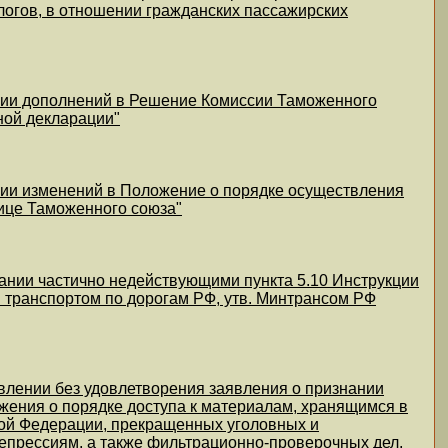
огов, в отношении гражданских пассажирских
ении дополнений в Решение Комиссии Таможенного
тной декларации"
нии изменений в Положение о порядке осуществления
нице Таможенного союза"
ании частично недействующими пункта 5.10 Инструкции
 транспортом по дорогам РФ, утв. Минтрансом РФ
влении без удовлетворения заявления о признании
ожения о порядке доступа к материалам, хранящимся в
кой Федерации, прекращенных уголовных и
епрессиям, а также фильтрационно-проверочных дел,