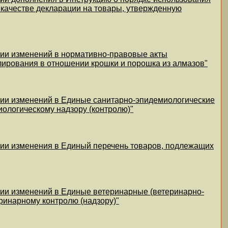
в качестве декларации на товары, утвержденную
нии изменений в нормативно-правовые акты
ирования в отношении крошки и порошка из алмазов"
нии изменений в Единые санитарно-эпидемиологические
ологическому надзору (контролю)"
нии изменения в Единый перечень товаров, подлежащих
нии изменений в Единые ветеринарные (ветеринарно-
ринарному контролю (надзору)"