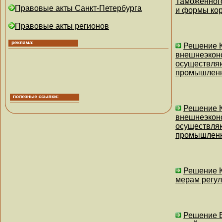
Таможенного
Правовые акты Санкт-Петербурга
и формы кор
Правовые акты регионов
Решение К
внешнеэконо
осуществляю
промышленно
Решение К
внешнеэконо
осуществляю
промышленно
Решение К
мерам регул
Решение В