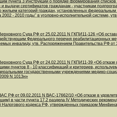
им пункта 3 Инструкции о порядке формирования списков
и выдачи сертификатов гражданам - участникам подпрогр
 жильем категорий граждан, установленных федеральным
 2002 - 2010 годы" в уголовно-исполнительной системе, ут
ерховного Суда РФ от 25.02.2011 N ГКПИ11-126 <Об остав
действующим Федерального перечня реабилитационных меро
емых инвалиду, утв. Распоряжением Правительства РФ от 3
ерховного Суда РФ от 24.02.2011 N ГКПИ11-39 <Об отказе 
ими пунктов 8 - 10 классификаций и критериев, использу
еральными государственными учреждениями медико-социал
.2009 N 1013н»
АС РФ от 09.02.2011 N ВАС-17662/10 <Об отказе в удовле
щим) в части пункта 17.2 раздела IV Методических рекоме
й Налогового кодекса РФ, утвержденных приказом Минфина 