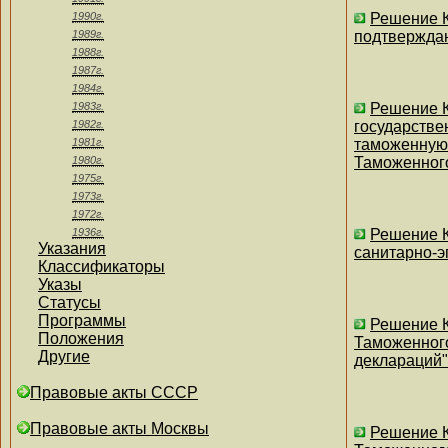
1990г.
Решение К
1989г.
подтверждаю
1988г.
1987г.
1984г.
1983г.
Решение К
1982г.
государстве
1981г.
таможенную
1980г.
Таможенного
1975г.
1973г.
1972г.
1936г.
Решение К
Указания
санитарно-э
Классификаторы
Указы
Статусы
Программы
Решение К
Положения
Таможенного
Другие
деклараций"
Правовые акты СССР
Правовые акты Москвы
Решение К