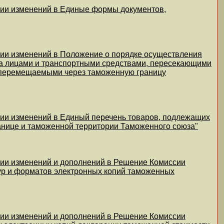
нии изменений в Единые формы документов,
нии изменений в Положение о порядке осуществления
 за лицами и транспортными средствами, пересекающими
 перемещаемыми через таможенную границу
нии изменений в Единый перечень товаров, подлежащих
анице и таможенной территории Таможенного союза"
нии изменений и дополнений в Решение Комиссии
ктур и форматов электронных копий таможенных
нии изменений и дополнений в Решение Комиссии