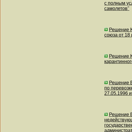
с полным ус
самолетов"
Решение К
союза от 18
Решение К
карантинног
Решение В
по перевозк
27.05.1996 и
Решение В
недействующ
государстве
администрат