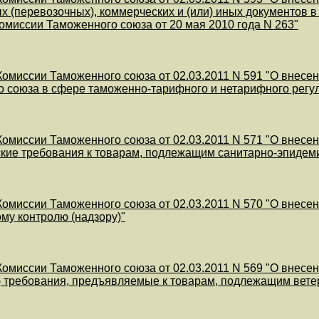
х (перевозочных), коммерческих и (или) иных документов 
миссии Таможенного союза от 20 мая 2010 года N 263"
омиссии Таможенного союза от 02.03.2011 N 591 "О внесе
 союза в сфере таможенно-тарифного и нетарифного регул
омиссии Таможенного союза от 02.03.2011 N 571 "О внесе
ские требования к товарам, подлежащим санитарно-эпидеми
омиссии Таможенного союза от 02.03.2011 N 570 "О внесе
му контролю (надзору)"
омиссии Таможенного союза от 02.03.2011 N 569 "О внесе
 требования, предъявляемые к товарам, подлежащим вете