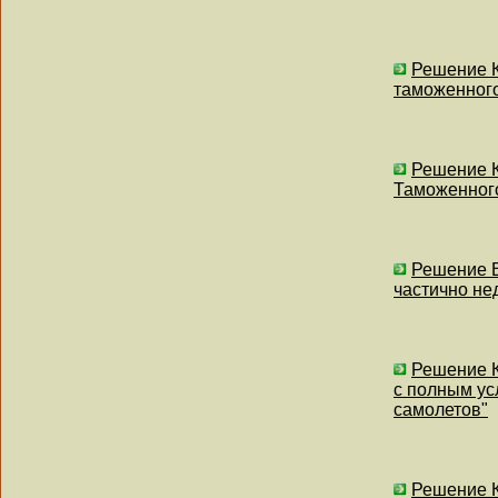
Решение К
таможенного
Решение К
Таможенного
Решение В
частично не
Решение К
с полным ус
самолетов"
Решение К