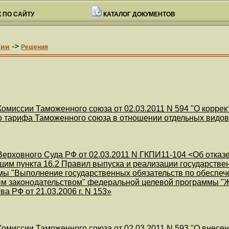
 ПО САЙТУ
КАТАЛОГ ДОКУМЕНТОВ
->
ции
Решения
омиссии Таможенного союза от 02.03.2011 N 594 "О корре
 тарифа Таможенного союза в отношении отдельных видо
ерховного Суда РФ от 02.03.2011 N ГКПИ11-104 <Об отказе
им пункта 16.2 Правил выпуска и реализации государств
ы "Выполнение государственных обязательств по обеспеч
 законодательством" федеральной целевой программы "Жи
а РФ от 21.03.2006 г. N 153»
омиссии Таможенного союза от 02.03.2011 N 593 "О внесе