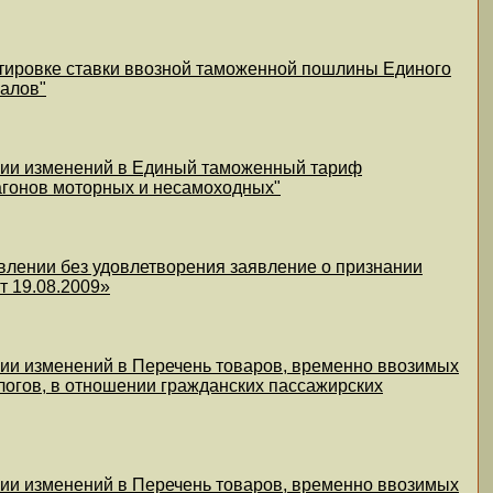
ктировке ставки ввозной таможенной пошлины Единого
алов"
ении изменений в Единый таможенный тариф
агонов моторных и несамоходных"
влении без удовлетворения заявление о признании
т 19.08.2009»
нии изменений в Перечень товаров, временно ввозимых
огов, в отношении гражданских пассажирских
нии изменений в Перечень товаров, временно ввозимых