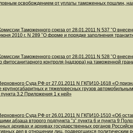
ловным освобождением от уплаты таможенных пошлин, нал
омиссии Таможенного союза от 28.01.2011 N 537 "О внес
 июня 2010 г. N 289 "О форме и порядке заполнения транзи
омиссии Таможенного союза от 28.01.2011 N 528 "О внесе
о фитосанитарного контроля (надзора) на таможенной гра
ерховного Суда РФ от 27.01.2011 N ГКПИ10-1618 «О призн
е крупногабаритных и тяжеловесных грузов автомобильным
 пункта 3.2 Приложения 1 к ней»
ерховного Суда РФ от 26.01.2011 N ГКПИ10-1510 «Об оста
ими абзаца второго подпункта "з" пункта 6 и пункта 9 Пол
нных архивах и архивах государственных органов Российс
ивных дел в отношении лиц, подвергшихся политическим р