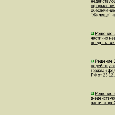
недействующ
оформления 
обеспечению
"Жилище" на
Решение В
частично не
предоставля
Решение В
недействующ
граждан фед
РФ от 23.12
Решение В
(недействую
части второ