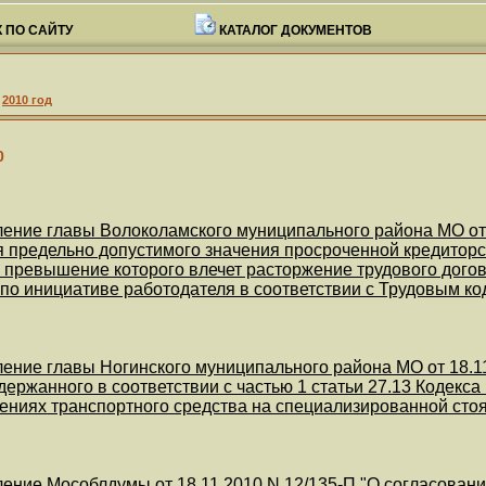
 ПО САЙТУ
КАТАЛОГ ДОКУМЕНТОВ
>
2010 год
0
ение главы Волоколамского муниципального района МО от 
 предельно допустимого значения просроченной кредитор
 превышение которого влечет расторжение трудового дого
по инициативе работодателя в соответствии с Трудовым ко
ение главы Ногинского муниципального района МО от 18.11
держанного в соответствии с частью 1 статьи 27.13 Кодек
ниях транспортного средства на специализированной стоя
ение Мособлдумы от 18.11.2010 N 12/135-П "О согласовани