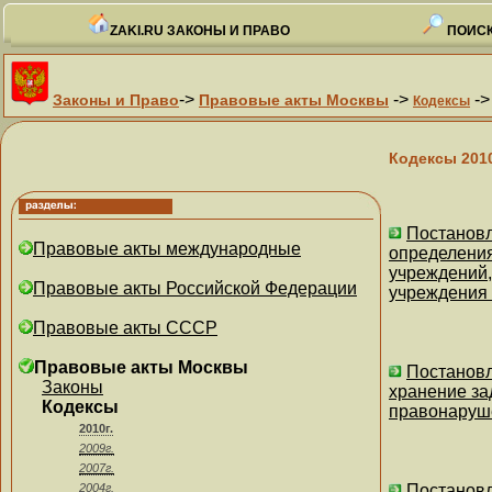
ZAKI.RU ЗАКОНЫ И ПРАВО
ПОИСК
->
->
-
Законы и Право
Правовые акты Москвы
Кодексы
Кодексы 201
Постановл
Правовые акты международные
определения
учреждений,
Правовые акты Российской Федерации
учреждения 
Правовые акты СССР
Правовые акты Москвы
Постановл
Законы
хранение за
Кодексы
правонаруше
2010г.
2009г.
2007г.
2004г.
Постановл