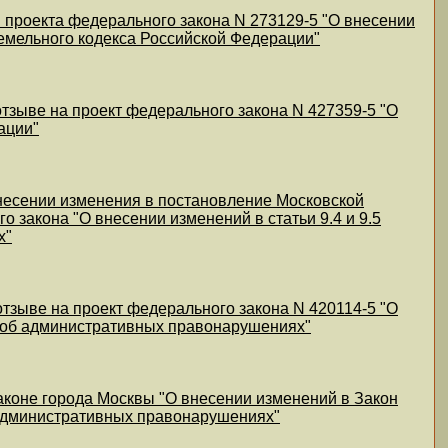
 проекта федерального закона N 273129-5 "О внесении
Земельного кодекса Российской Федерации"
отзыве на проект федерального закона N 427359-5 "О
ации"
внесении изменения в постановление Московской
о закона "О внесении изменений в статьи 9.4 и 9.5
х"
отзыве на проект федерального закона N 420114-5 "О
и об административных правонарушениях"
аконе города Москвы "О внесении изменений в Закон
б административных правонарушениях"