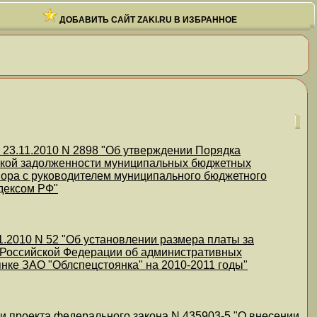
ДОБАВИТЬ САЙТ ZAKI.RU В ИЗБРАННОЕ
23.11.2010 N 2898 "Об утверждении Порядка
ской задолженности муниципальных бюджетных
вора с руководителем муниципального бюджетного
дексом РФ"
.2010 N 52 "Об установлении размера платы за
са Российской Федерации об административных
нке ЗАО "Облспецстоянка" на 2010-2011 годы"
и проекта федерального закона N 435903-5 "О внесении