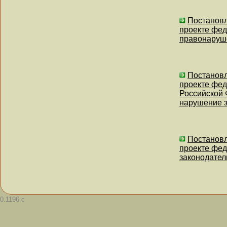
Постановл
проекте фед
правонаруш
Постановл
проекте фед
Российской 
нарушение з
Постановл
проекте фед
законодател
0.1196 с