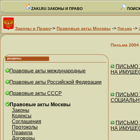
ZAKI.RU ЗАКОНЫ И ПРАВО
ПОИСК
->
->
->
Законы и Право
Правовые акты Москвы
Письма
Письма 2004
ПИСЬМО У
Правовые акты международные
НА ИМУЩЕ
Правовые акты Российской Федерации
Правовые акты СССР
ПИСЬМО У
СОЦИАЛЬНО
Правовые акты Москвы
Законы
Кодексы
Соглашения
ПИСЬМО У
Протоколы
НА ИМУЩЕ
Правила
Договоры