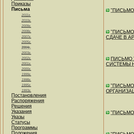
Приказы
Письма
"ПИСЬМО"
2011г.
2010г.
2009г.
2008г.
"ПИСЬМО"
2007г.
СДАЧЕ В 
2005г.
2004г.
2003г.
2002г.
ПИСЬМО У
2001г.
СИСТЕМЫ 
2000г.
1999г.
1998г.
1995г.
"ПИСЬМО"
1993г.
ОРГАНИЗА
Постановления
Распоряжения
Решения
Указания
"ПИСЬМО"
Указы
Статусы
Программы
Положения