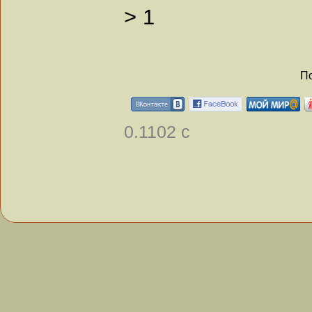
>
1
По
0.1102 с