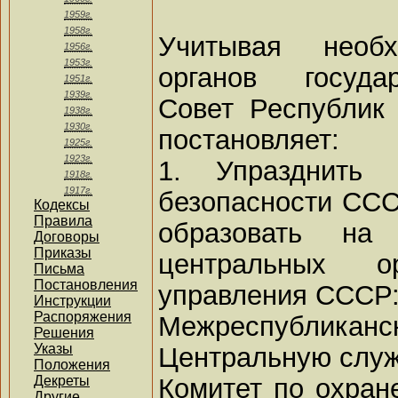
1959г.
1958г.
Учитывая необх
1956г.
1953г.
органов государ
1951г.
1939г.
Совет Республик
1938г.
1930г.
постановляет:
1925г.
1923г.
1. Упразднить К
1918г.
1917г.
безопасности ССС
Кодексы
Правила
образовать н
Договоры
Приказы
центральных ор
Письма
Постановления
управления СССР
Инструкции
Распоряжения
Межреспубликанск
Решения
Указы
Центральную служ
Положения
Комитет по охран
Декреты
Другие