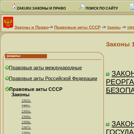
ZAKI.RU ЗАКОНЫ И ПРАВО
ПОИСК ПО САЙТУ
->
->
->
Законы и Право
Правовые акты СССР
Законы
1991
Законы 
Правовые акты международные
ЗАКОН
Правовые акты Российской Федерации
РЕОРГ
БЕЗОП
Правовые акты СССР
Законы
1992г.
1991г.
1990г.
1989г.
ЗАКОН
1988г.
1987г.
ГОСУДА
1986г.