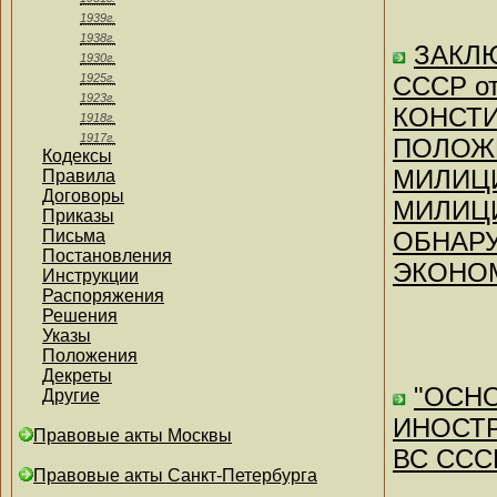
1939г.
1938г.
ЗАКЛЮ
1930г.
1925г.
СССР от
1923г.
КОНСТ
1918г.
1917г.
ПОЛОЖЕ
Кодексы
МИЛИЦ
Правила
Договоры
МИЛИЦ
Приказы
Письма
ОБНАР
Постановления
ЭКОНО
Инструкции
Распоряжения
Решения
Указы
Положения
Декреты
"ОСН
Другие
ИНОСТР
Правовые акты Москвы
ВС СССР
Правовые акты Санкт-Петербурга