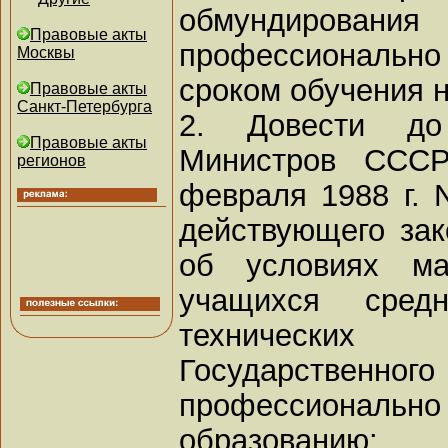
обмундирования
Правовые акты
профессионально
Москвы
сроком обучения н
Правовые акты
Санкт-Петербурга
2. Довести до
Правовые акты
Министров СССР
регионов
февраля 1988 г. 
действующего зак
об условиях ма
учащихся сред
технически
Государственн
профессионал
образованию: