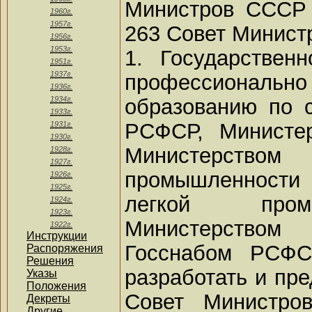
Министров СССР 
1960г.
1957г.
263 Совет Минист
1956г.
1953г.
1. Государстве
1951г.
1937г.
профессионал
1936г.
образованию по 
1934г.
1933г.
РСФСР, Министе
1931г.
1930г.
Министерст
1928г.
1927г.
промышленности
1926г.
1925г.
легкой пром
1924г.
1923г.
Министерство
1922г.
Инструкции
Госснабом РСФС
Распоряжения
Решения
разработать и пре
Указы
Положения
Совет Министр
Декреты
Другие