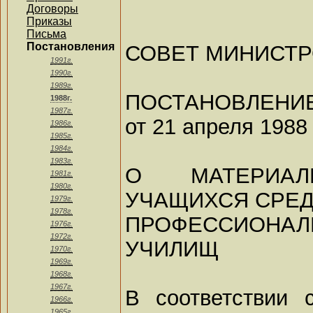
Договоры
Приказы
Письма
Постановления
СОВЕТ МИНИСТР
1991г.
1990г.
1989г.
ПОСТАНОВЛЕНИ
1988г.
1987г.
от 21 апреля 1988 
1986г.
1985г.
1984г.
1983г.
О МАТЕРИАЛ
1981г.
1980г.
УЧАЩИХСЯ СРЕ
1979г.
1978г.
ПРОФЕССИОНА
1976г.
1972г.
УЧИЛИЩ
1970г.
1969г.
1968г.
1967г.
В соответствии 
1966г.
1965г.