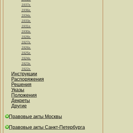
1937г.
1936г.
1934г.
1933г.
1931г.
1930г.
1928г.
1927г.
1926г.
1925г.
1924г.
1923г.
1922г.
Инструкции
Распоряжения
Решения
Указы
Положения
Декреты
Другие
Правовые акты Москвы
Правовые акты Санкт-Петербурга