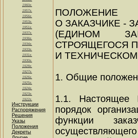
1960г.
ПОЛОЖЕНИЕ
1957г.
1956г.
О ЗАКАЗЧИКЕ - 
1953г.
1951г.
(ЕДИНОМ ЗА
1937г.
1936г.
СТРОЯЩЕГОСЯ П
1934г.
1933г.
И ТЕХНИЧЕСКОМ
1931г.
1930г.
1928г.
1927г.
1. Общие положе
1926г.
1925г.
1924г.
1923г.
1.1. Настоящее 
1922г.
Инструкции
порядок организа
Распоряжения
Решения
функции зака
Указы
Положения
осуществляющег
Декреты
Другие