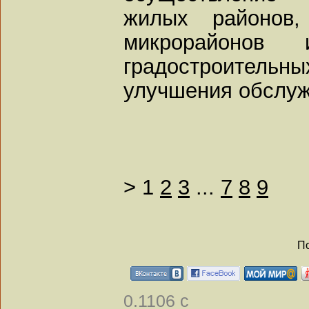
жилых районов,
микрорайоно
градостроитель
улучшения обслу
>
1
2
3
...
7
8
9
По
0.1106 с