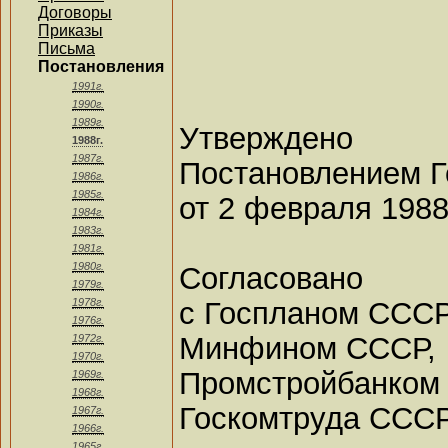
Договоры
Приказы
Письма
Постановления
1991г.
1990г.
1989г.
Утверждено
1988г.
1987г.
Постановлением 
1986г.
1985г.
от 2 февраля 1988 
1984г.
1983г.
1981г.
1980г.
Согласовано
1979г.
с Госпланом СССР
1978г.
1976г.
Минфином СССР,
1972г.
1970г.
Промстройбанком
1969г.
1968г.
Госкомтруда ССС
1967г.
1966г.
1965г.