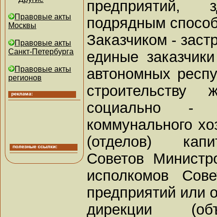
предприятий,
Правовые акты
подрядным спосо
Москвы
Заказчиком - зас
Правовые акты
Санкт-Петербурга
единые заказчики
Правовые акты
автономных респу
регионов
строительству 
социально - 
коммунального хо
(отделов) капи
Советов Министр
исполкомов Сове
предприятий или о
дирекции (об