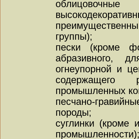
облицовочн
высокодекоратив
преимущественн
группы);
пески (кроме фо
абразивного, д
огнеупорной и ц
содержащего
промышленных кон
песчано-гравий
породы;
суглинки (кроме 
промышленности)