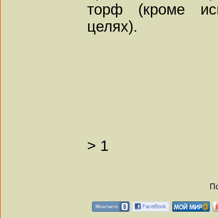
торф (кроме ис
целях).
>
1
По