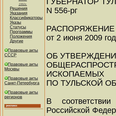
ГУБЕРНАТОР ТУ
1992г.
N 556-рг
Решения
Указания
Классификаторы
Указы
РАСПОРЯЖЕНИЕ
Статусы
Программы
от 2 июня 2009 го
Положения
Другие
Правовые акты
ОБ УТВЕРЖДЕНИ
СССР
ОБЩЕРАСПРОС
Правовые акты
Москвы
ИСКОПАЕМЫХ
Правовые акты
ПО ТУЛЬСКОЙ О
Санкт-Петербурга
Правовые акты
регионов
В соответстви
Российской Федера