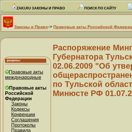
ZAKI.RU ЗАКОНЫ И ПРАВО
ПОИСК ПО САЙТУ
->
Законы и Право
Правовые акты Российской Федера
Распоряжение Минп
Губернатора Тульск
02.06.2009 "Об утв
Правовые акты
общераспростране
международные
по Тульской област
Правовые акты
Минюсте РФ 01.07.2
Российской
Федерации
Законы
Кодексы
Конвенции
Соглашения
Протоколы
Правила