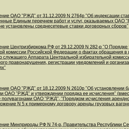
ние ОАО "РЖД" от 31.12.2009 N 2764р "Об индексации став
нные Единым перечнем работ и услуг, оказываемых ОАО "Р
е установлены среднесетевые ставки договорных сборов"
ние Центризбиркома РФ от 29.12.2009 N 282-р "О Порядк
ой комиссии Российской Федерации о фактах обращения в 
о служащего Аппарата Центральной избирательной комисс
ого правонарушения, регистрации уведомлений и организа
ях"
ние ОАО "РЖД" от 18.12.2009 N 2610р "Об установлении б
и ОАО "РЖД" и утверждении порядка ее исчисления" (вмес
 полувагонами ОАО "РЖД", "Порядком исчисления арендно
ожение N 5 к примерному договору аренды грузовых вагон
ние Минприроды РФ N 74-р, Правительства Республики Севе