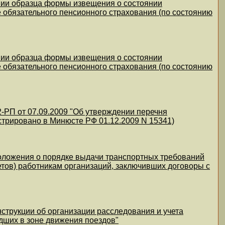
нии образца формы извещения о состоянии
е обязательного пенсионного страхования (по состоянию
нии образца формы извещения о состоянии
е обязательного пенсионного страхования (по состоянию
РП от 07.09.2009 "Об утверждении перечня
трировано в Минюсте РФ 01.12.2009 N 15341)
оложения о порядке выдачи транспортных требований
ов) работникам организаций, заключивших договоры с
струкции об организации расследования и учета
дших в зоне движения поездов"