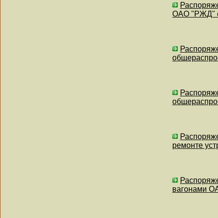
Распоряже
ОАО "РЖД" 
Распоряже
общераспрос
Распоряже
общераспрос
Распоряже
ремонте уст
Распоряже
вагонами ОА