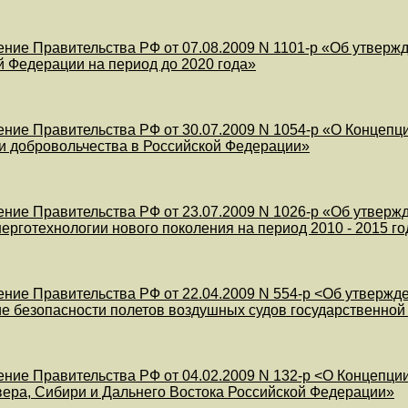
ние Правительства РФ от 07.08.2009 N 1101-р «Об утвержд
й Федерации на период до 2020 года»
ние Правительства РФ от 30.07.2009 N 1054-р «О Концепц
и добровольчества в Российской Федерации»
ние Правительства РФ от 23.07.2009 N 1026-р «Об утвер
ерготехнологии нового поколения на период 2010 - 2015 год
ние Правительства РФ от 22.04.2009 N 554-р <Об утверж
е безопасности полетов воздушных судов государственной 
ние Правительства РФ от 04.02.2009 N 132-р <О Концепци
ера, Сибири и Дальнего Востока Российской Федерации»