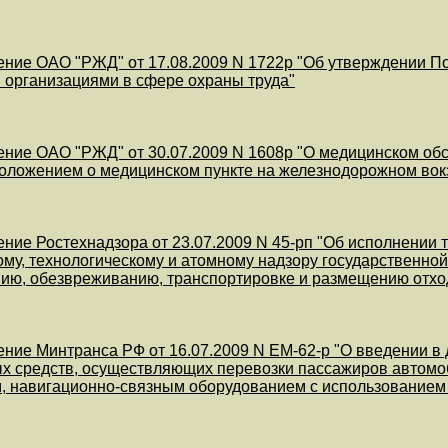
ние ОАО "РЖД" от 17.08.2009 N 1722р "Об утверждении 
организациями в сфере охраны труда"
ние ОАО "РЖД" от 30.07.2009 N 1608р "О медицинском обс
Положением о медицинском пункте на железнодорожном вокз
ние Ростехнадзора от 23.07.2009 N 45-рп "Об исполнении
ому, технологическому и атомному надзору государственно
ию, обезвреживанию, транспортировке и размещению отходо
ние Минтранса РФ от 16.07.2009 N ЕМ-62-р "О введении в
х средств, осуществляющих перевозки пассажиров автомо
м, навигационно-связным оборудованием с использовани