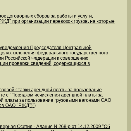
ок договорных сборов за работы и услуги,
ЖД" при организации перевозок грузов, на которые
е уведомления Председателя Центральной
целях склонения федерального государственного
ии Российской Федерации к совершению
ции проверки сведений, содержащихся в
азовой ставки арендной платы за пользование
те с "Порядком исчисления арендной платы за
й платы за пользование грузовыми вагонами ОАО
ов ОАО "РЖД")")
рная Осетия - Алания N 268-р от 14.12.2009 "Об