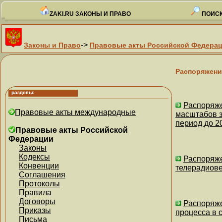
ZAKI.RU ЗАКОНЫ И ПРАВО
ПОИСК
->
Законы и Право
Правовые акты Российской Федера
Распоряжени
Распоряже
Правовые акты международные
масштабов з
период до 2
Правовые акты Российской
Федерации
Законы
Кодексы
Распоряже
Конвенции
телерадиове
Соглашения
Протоколы
Правила
Договоры
Распоряже
Приказы
процесса в 
Письма