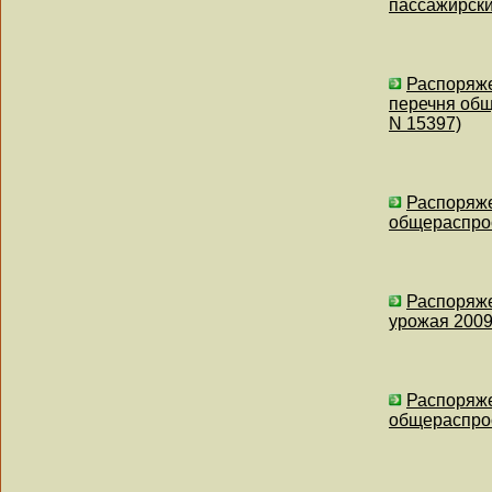
пассажирски
Распоряже
перечня общ
N 15397)
Распоряже
общераспрос
Распоряже
урожая 2009
Распоряже
общераспрос