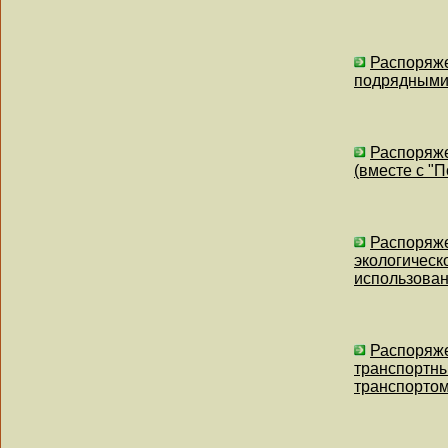
Распоряже
подрядными 
Распоряже
(вместе с "
Распоряже
экологическ
использован
Распоряже
транспортны
транспорто