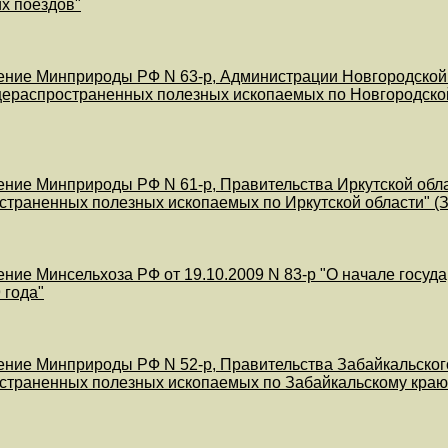
х поездов"
ние Минприроды РФ N 63-р, Администрации Новгородской о
ераспространенных полезных ископаемых по Новгородской
ние Минприроды РФ N 61-р, Правительства Иркутской облас
траненных полезных ископаемых по Иркутской области" (З
ние Минсельхоза РФ от 19.10.2009 N 83-р "О начале госуд
 года"
ние Минприроды РФ N 52-р, Правительства Забайкальского 
траненных полезных ископаемых по Забайкальскому краю"