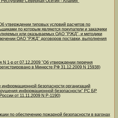
Республике Северная Осетия - Алания"
"Об утверждении типовых условий расчетов по
ьщиками по которым являются покупатели и заказчики
полняемых или оказываемых ОАО "РЖД", и методики
аключении ОАО "РЖД" договоров поставки, выполнения
N 1-р от 07.12.2009 "Об утверждении перечня
егистрировано в Минюсте РФ 31.12.2009 N 15938)
ие информационной безопасности организаций
нарушения информационной безопасности" РС БР
оссии от 11.11.2009 N Р-1190)
кции по обеспечению пожарной безопасности в вагонах