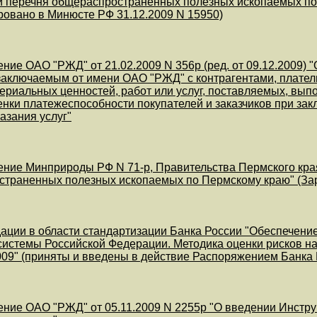
 перечня общераспространенных полезных ископаемых по 
ровано в Минюсте РФ 31.12.2009 N 15950)
ние ОАО "РЖД" от 21.02.2009 N 356р (ред. от 09.12.2009) 
заключаемым от имени ОАО "РЖД" с контрагентами, плател
ериальных ценностей, работ или услуг, поставляемых, вы
енки платежеспособности покупателей и заказчиков при з
азания услуг"
ние Минприроды РФ N 71-р, Правительства Пермского края 
траненных полезных ископаемых по Пермскому краю" (Зар
ации в области стандартизации Банка России "Обеспечен
системы Российской Федерации. Методика оценки рисков 
09" (приняты и введены в действие Распоряжением Банка Р
ние ОАО "РЖД" от 05.11.2009 N 2255р "О введении Инстру