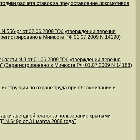
тодики расчета ставок за предоставление локомотивов
N 556-рг от 02.06.2009 "Об утверждении перечня
регистрировано в Минюсте РФ 01.07.2009 N 14190)
ласти N 3 от 01.06.2009 "Об утверждении перечня
 (Зарегистрировано в Минюсте РФ 01.07.2009 N 14188)
 инструкции по охране труда при обслуживании и
тавки арендной платы за пользование крытыми
 N 649р от 31 марта 2008 года"