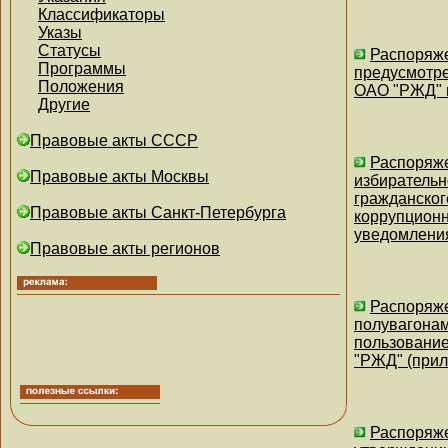
Классификаторы
Указы
Статусы
Распоряже
Программы
предусмотре
Положения
ОАО "РЖД" н
Другие
Правовые акты СССР
Распоряже
Правовые акты Москвы
избирательн
гражданског
Правовые акты Санкт-Петербурга
коррупционн
уведомлени
Правовые акты регионов
Распоряже
полувагонам
пользование
"РЖД" (прил
Распоряже