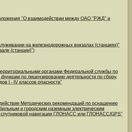
Положения "О взаимодействии между ОАО "РЖД" и
луживании на железнодорожных вокзалах (станциях)"
але (станции)")
 территориальными органами Федеральной службы по
й функции по лицензированию деятельности по сбору,
в I - IV классов опасности"
 действие Методических рекомендаций по оснащению
бильным и городским наземным электрическим
ем спутниковой навигации ГЛОНАСС или ГЛОНАСС/GPS"