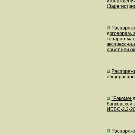
утверждении
(Зарегистри
Распоряже
договорам, 
товарно-мат
экспресс-оц
работ или ок
Распоряже
общераспрос
"Рекоменд
банковской 
ИББС-2.2-20
Распоряже