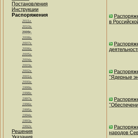
Постановления
Инструкции
Распоряжения
Распоряже
2011г.
в Российско
2010г.
2009г.
2008г.
2007г.
Распоряже
2006г.
деятельност
2005г.
2004г.
2003г.
2002г.
Распоряже
2001г.
"Ядерные эн
2000г.
1999г.
1998г.
1997г.
Распоряже
1996г.
"Обеспечени
1995г.
1994г.
1993г.
1992г.
Распоряже
Решения
народов Сев
Указания