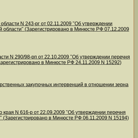
бласти N 243-рг от 02.11.2009 "Об утверждении
 области" (Зарегистрировано в Минюсте РФ 07.12.2009
ти N 290/98-рп от 22.10.2009 "Об утверждении перечня
арегистрировано в Минюсте РФ 24.11.2009 N 15292)
арственных закупочных интервенций в отношении зерна
края N 616-р от 22.09.2009 "Об утверждении перечня
 (Зарегистрировано в Минюсте РФ 06.11.2009 N 15194)