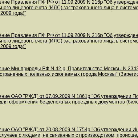
ние Правления ПФ РФ от 11.09.2009 N 216р "Об утвержде
ного лицевого счета (ИЛС) застрахованного лица в систем
 2009 года)"
ние Правления ПФ РФ от 11.09.2009 N 216р "Об утвержде
ного лицевого счета (ИЛС) застрахованного лица в систем
 2009 года)"
ние Минприроды РФ N 42-р, Правительства Москвы N 2342-
траненных полезных ископаемых города Москвы" (Зарегис
ние ОАО "РЖД" от 07.09.2009 N 1861р "Об утверждении П
ля оформления безденежных проездных документов (билет
ние ОАО "РЖД" от 20.08.2009 N 1754р "Об утверждении Ин
случаев с людьми, не связанных с производством, происше