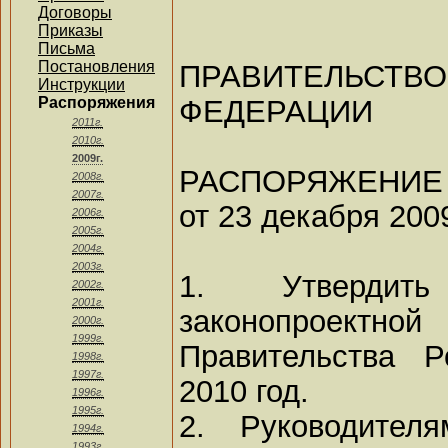
Договоры
Приказы
Письма
Постановления
ПРАВИТЕЛЬ
Инструкции
ФЕДЕРАЦИИ
Распоряжения
2011г.
2010г.
2009г.
РАСПОРЯЖЕНИЕ
2008г.
2007г.
от 23 декабря 2009
2006г.
2005г.
2004г.
2003г.
1. Утвердит
2002г.
2001г.
законопроек
2000г.
1999г.
Правительства 
1998г.
1997г.
2010 год.
1996г.
1995г.
2. Руководител
1994г.
1993г.