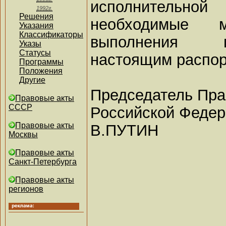
исполнитель
1992г.
Решения
необходимые 
Указания
Классификаторы
выполнения п
Указы
Статусы
настоящим распо
Программы
Положения
Другие
Председатель Пра
Правовые акты
СССР
Российской Феде
Правовые акты
В.ПУТИН
Москвы
Правовые акты
Санкт-Петербурга
Правовые акты
регионов