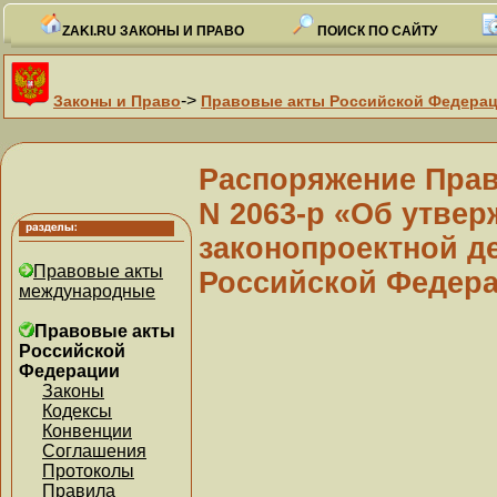
ZAKI.RU ЗАКОНЫ И ПРАВО
ПОИСК ПО САЙТУ
->
Законы и Право
Правовые акты Российской Федера
Распоряжение Прави
N 2063-р «Об утвер
законопроектной д
Правовые акты
Российской Федера
международные
Правовые акты
Российской
Федерации
Законы
Кодексы
Конвенции
Соглашения
Протоколы
Правила