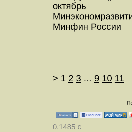
октябрь
Минэкономразвити
Минфин России
>
1
2
3
...
9
10
11
По
0.1485 с