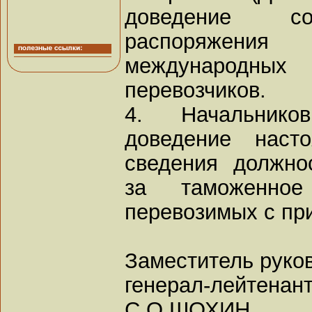
доведение со
распоряжен
международ
перевозчиков.
4. Начальнико
доведение наст
сведения должно
за таможенное
перевозимых с пр
Заместитель руко
генерал-лейтенан
С.О.ШОХИН