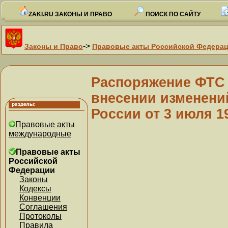
ZAKI.RU ЗАКОНЫ И ПРАВО
ПОИСК ПО САЙТУ
->
Законы и Право
Правовые акты Российской Федера
Распоряжение ФТС Р
внесении изменени
России от 3 июля 19
Правовые акты
международные
Правовые акты
Российской
Федерации
Законы
Кодексы
Конвенции
Соглашения
Протоколы
Правила