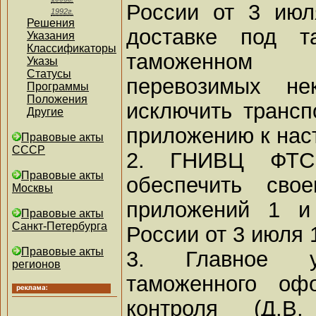
России от 3 июл
1992г.
Решения
доставке под т
Указания
Классификаторы
таможенном о
Указы
Статусы
перевозимых не
Программы
Положения
исключить трансп
Другие
приложению к нас
Правовые акты
СССР
2. ГНИВЦ ФТС 
Правовые акты
обеспечить сво
Москвы
приложений 1 и
Правовые акты
Санкт-Петербурга
России от 3 июля 1
Правовые акты
3. Главное уп
регионов
таможенного оф
контроля (Д.В.