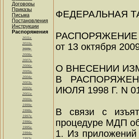
Договоры
Приказы
ФЕДЕРАЛЬНАЯ 
Письма
Постановления
Инструкции
Распоряжения
РАСПОРЯЖЕНИЕ
2011г.
от 13 октября 2009
2010г.
2009г.
2008г.
2007г.
О ВНЕСЕНИИ ИЗ
2006г.
2005г.
В РАСПОРЯЖЕН
2004г.
2003г.
ИЮЛЯ 1998 Г. N 0
2002г.
2001г.
2000г.
1999г.
В связи с изъят
1998г.
1997г.
процедуре МДП о
1996г.
1995г.
1. Из приложений
1994г.
1993г.