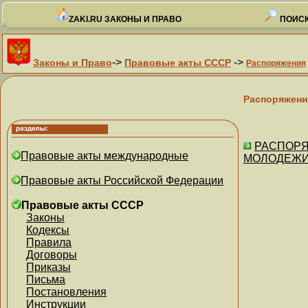
ZAKI.RU ЗАКОНЫ И ПРАВО
ПОИСК
->
->
Законы и Право
Правовые акты СССР
Распоряжения
Распоряжени
РАСПОРЯ
Правовые акты международные
МОЛОДЕЖИ,
Правовые акты Российской Федерации
Правовые акты СССР
Законы
Кодексы
Правила
Договоры
Приказы
Письма
Постановления
Инструкции