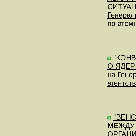
СИТУАЦИ
Генерал
по атом
"КОН
О ЯДЕРН
на Гене
агентств
"ВЕН
МЕЖДУ
ОРГАН