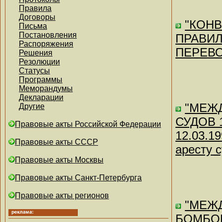
Правила
Договоры
"КОН
Письма
Постановления
ПРАВИ
Распоряжения
ПЕРЕВОЗ
Решения
Резолюции
Статусы
Программы
Меморандумы
Декларации
"МЕЖ
Другие
СУДОВ 19
Правовые акты Российской Федерации
12.03.1
Правовые акты СССР
аресту с
Правовые акты Москвы
Правовые акты Санкт-Петербурга
Правовые акты регионов
"МЕЖ
БОМБОВ