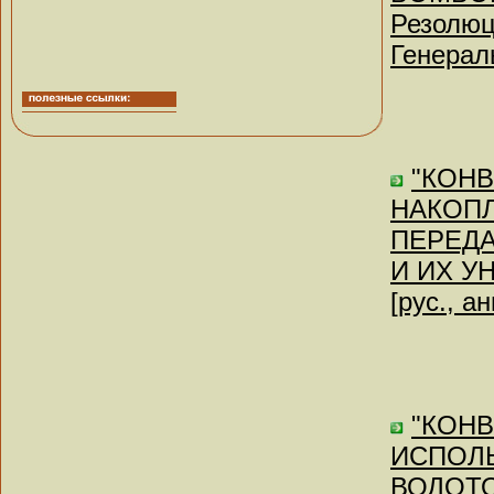
Резолюц
Генерал
"КОН
НАКОПЛ
ПЕРЕД
И ИХ У
[рус., а
"КОН
ИСПОЛ
ВОДОТО