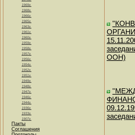
1969г.
1968г.
1966г.
1965г.
"КОН
1963г.
ОРГАНИ
1961г.
1960г.
15.11.2
1959г.
заседан
1958г.
1957г.
ООН)
1956г.
1954г.
1952г.
1951г.
1949г.
1948г.
"МЕЖ
1947г.
1946г.
ФИНАНС
1944г.
09.12.1
1936г.
1933г.
заседан
1907г.
Пакты
Соглашения
Протоколы