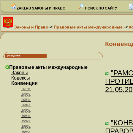
ZAKI.RU ЗАКОНЫ И ПРАВО
ПОИСК ПО САЙТУ
->
->
Законы и Право
Правовые акты международные
К
Конвенц
Правовые акты международные
"РАМ
Законы
Кодексы
ПРОТИВ 
Конвенции
21.05.20
2010г.
2003г.
2002г.
2001г.
2000г.
1999г.
"КОН
1997г.
1996г.
ПРАВО
1995г.