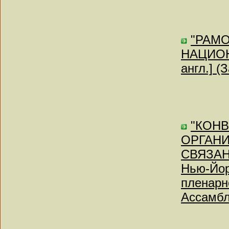
"РАМ
НАЦИОН
англ.] (
"КОН
ОРГАН
СВЯЗАН
Нью-Йор
пленарн
Ассамб