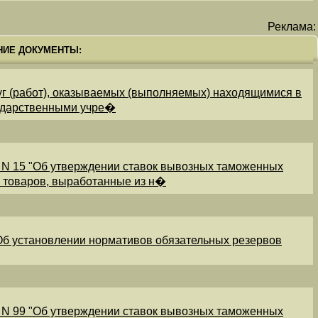
Реклама:
НИЕ ДОКУМЕНТЫ:
уг (работ), оказываемых (выполняемых) находящимися в
ударственными учре�
 N 15 "Об утверждении ставок вывозных таможенных
и товаров, выработанные из н�
"Об установлении нормативов обязательных резервов
 N 99 "Об утверждении ставок вывозных таможенных