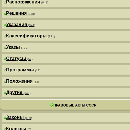
Распоряжения
(641)
Решения
(838)
Указания
(374)
Классификаторы
(181)
Указы
(720)
Статусы
(52)
Программы
(12)
Положения
(63)
Другие
(640)
ПРАВОВЫЕ АКТЫ СССР
Законы
(189)
Кодексы
(5)