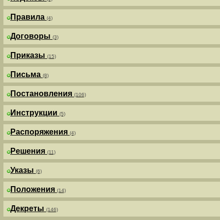
Правила
(4)
Договоры
(3)
Приказы
(15)
Письма
(8)
Постановления
(106)
Инструкции
(5)
Распоряжения
(4)
Решения
(11)
Указы
(6)
Положения
(14)
Декреты
(146)