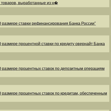
и товаров, выработанные из н�
"О размере ставки рефинансирования Банка России"
"О размере процентной ставки по кредиту овернайт Банка
"О размере процентных ставок по депозитным операциям
"О размере процентных ставок по кредитам, обеспеченным