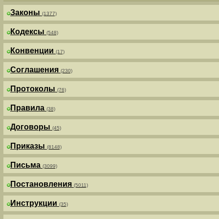
Законы
(1377)
Кодексы
(548)
Конвенции
(17)
Соглашения
(230)
Протоколы
(76)
Правила
(38)
Договоры
(45)
Приказы
(8148)
Письма
(3099)
Постановления
(5011)
Инструкции
(35)