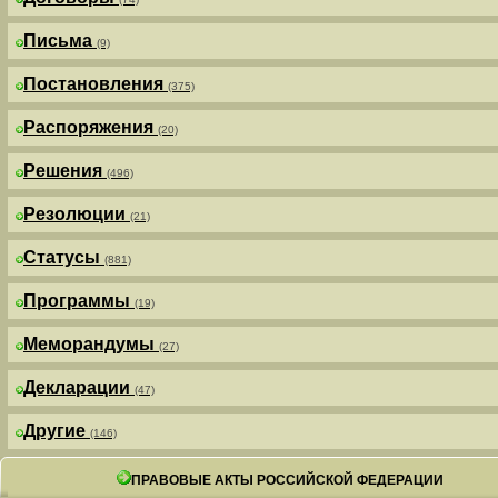
Письма
(9)
Постановления
(375)
Распоряжения
(20)
Решения
(496)
Резолюции
(21)
Статусы
(881)
Программы
(19)
Меморандумы
(27)
Декларации
(47)
Другие
(146)
ПРАВОВЫЕ АКТЫ РОССИЙСКОЙ ФЕДЕРАЦИИ