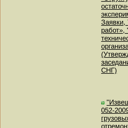
остаточн
экспери
Заявки,
работ»,
техниче
организ
(Утверж
заседан
СНГ)
"Извещ
052-200
грузовы
отремонт