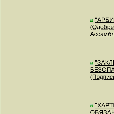
"АРБ
(Одобре
Ассамб
"ЗАК
БЕЗОПА
(Подписа
"ХАР
ОБЯЗАН