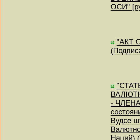
ОСИ" [ру
"АКТ 
(Подписа
"СТА
ВАЛЮТН
- ЧЛЕН
состояни
Вудсе ш
Валютно
Наций) (