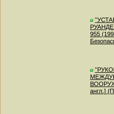
"УСТ
РУАНДЕ" 
955 (19
Безопас
"РУК
МЕЖДУ
ВООРУЖ
англ.] (