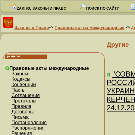
ZAKI.RU ЗАКОНЫ И ПРАВО
ПОИСК ПО САЙТУ
->
->
Законы и Право
Правовые акты международные
Д
Другие
Правовые акты международные
"СОВ
Законы
Кодексы
РОССИЙ
Конвенции
УКРАИ
Пакты
Соглашения
КЕРЧЕНС
Протоколы
Правила
24.12.20
Договоры
Письма
Постановления
Распоряжения
Решения