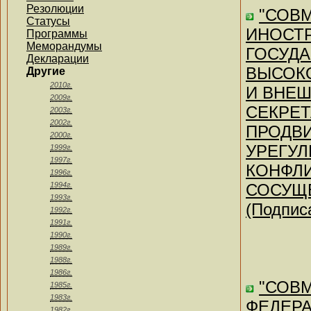
Резолюции
"СОВ
Статусы
ИНОСТР
Программы
Меморандумы
ГОСУДА
Декларации
ВЫСОК
Другие
2010г.
И ВНЕШ
2009г.
СЕКРЕТ
2003г.
2002г.
ПРОДВ
2000г.
УРЕГУ
1999г.
1997г.
КОНФЛИ
1996г.
1994г.
СОСУЩЕ
1993г.
(Подпис
1992г.
1991г.
1990г.
1989г.
1988г.
1986г.
"СОВ
1985г.
1983г.
ФЕДЕРА
1982г.