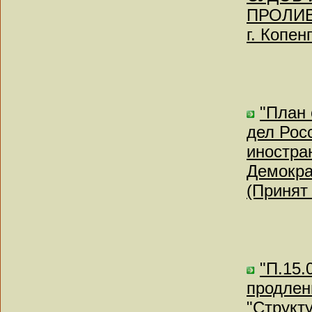
ПРОЛИВ
г. Копен
"План
дел Рос
иностра
Демокра
(Принят 
"П.15.
продлен
"Структ