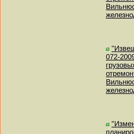
Вильнюс
железно
"Извещ
072-200
грузовы
отремонт
Вильнюс
железно
"Измен
планиро