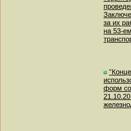
проведе
Заключе
за их ра
на 53-е
транспо
"Конце
использ
форм со
21.10.2
железно