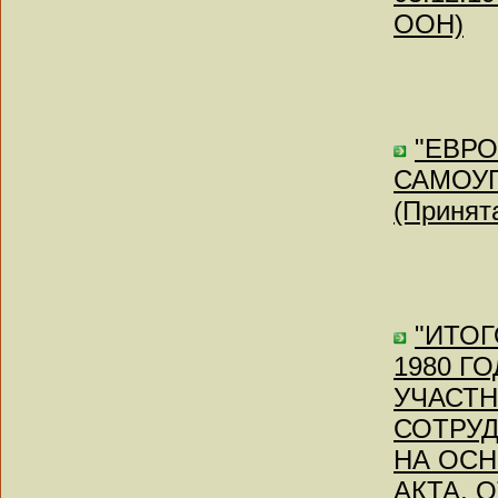
ООН)
"ЕВР
САМОУПР
(Принята
"ИТО
1980 Г
УЧАСТ
СОТРУД
НА ОС
АКТА, 