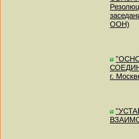
Резолюц
заседан
ООН)
"ОСН
СОЕДИН
г. Москв
"УСТ
ВЗАИМОП