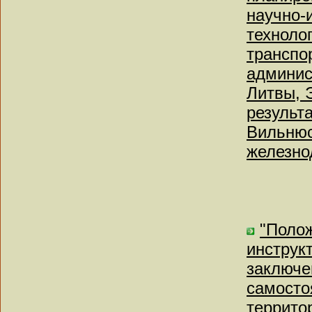
научно-
техноло
транспо
админис
Литвы, 
результ
Вильнюс
железно
"Полож
инструк
заключе
самосто
террито