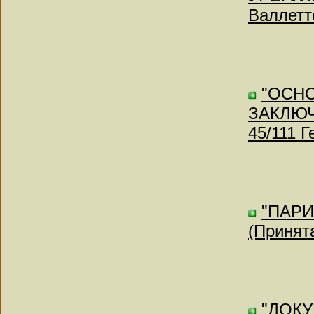
Валлетт
"ОСН
ЗАКЛЮЧ
45/111 
"ПАР
(Принята
"ДОК