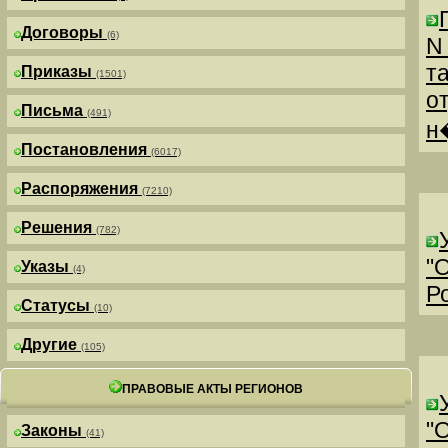
Договоры
(6)
N
т
Приказы
(1501)
о
Письма
(491)
н
Постановления
(6017)
Распоряжения
(7210)
Решения
(782)
"
Указы
(4)
Р
Статусы
(10)
Другие
(105)
ПРАВОВЫЕ АКТЫ РЕГИОНОВ
"
Законы
(41)