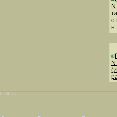
N
т
о
н
N
(
р
0.0305 с