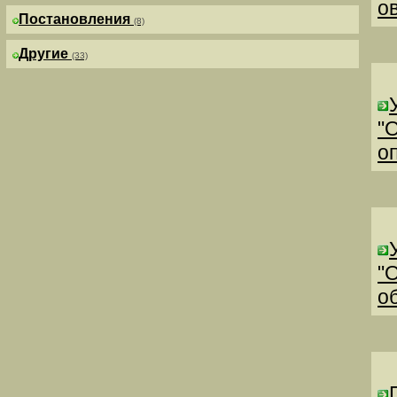
о
Постановления
(8)
Другие
(33)
"
о
"
о