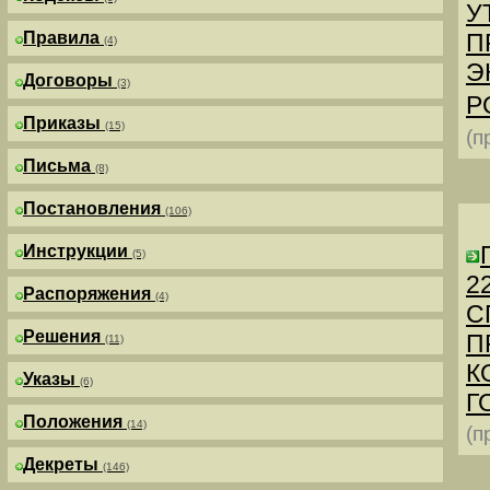
У
Правила
П
(4)
Э
Договоры
(3)
Р
Приказы
(15)
(п
Письма
(8)
Постановления
(106)
Инструкции
(5)
2
Распоряжения
(4)
С
Решения
П
(11)
К
Указы
(6)
Г
Положения
(14)
(п
Декреты
(146)