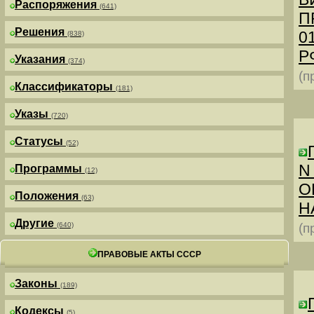
Распоряжения
(641)
П
Решения
0
(838)
РФ
Указания
(374)
(п
Классификаторы
(181)
Указы
(720)
Статусы
(52)
N
Программы
(12)
О
Положения
(63)
Н
Другие
(640)
(п
ПРАВОВЫЕ АКТЫ СССР
Законы
(189)
Кодексы
(5)