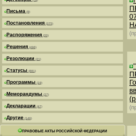
П
Письма
(9)
0
Постановления
Н
(375)
(п
Распоряжения
(20)
Решения
(496)
Резолюции
(21)
Статусы
(881)
П
Г
Программы
(19)
в
Меморандумы
(27)
(р
Декларации
(п
(47)
Другие
(146)
ПРАВОВЫЕ АКТЫ РОССИЙСКОЙ ФЕДЕРАЦИИ