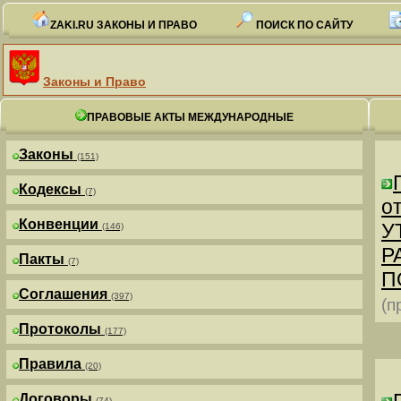
ZAKI.RU ЗАКОНЫ И ПРАВО
ПОИСК ПО САЙТУ
Законы и Право
ПРАВОВЫЕ АКТЫ МЕЖДУНАРОДНЫЕ
Законы
(151)
Кодексы
(7)
от
Конвенции
У
(146)
Р
Пакты
(7)
П
Соглашения
(397)
(п
Протоколы
(177)
Правила
(20)
Договоры
(74)