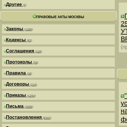
Другие
(3)
ПРАВОВЫЕ АКТЫ МОСКВЫ
25
Законы
У
(1389)
В
Кодексы
(83)
(п
Соглашения
(109)
Протоколы
(59)
Правила
(38)
Договоры
(216)
Приказы
(1264)
у
Письма
(1988)
н
Постановления
ф
(8342)