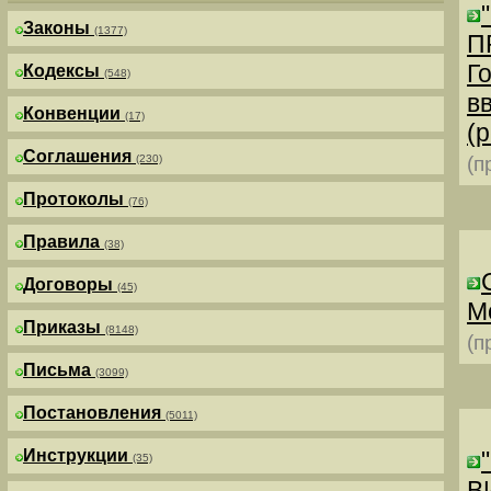
Законы
(1377)
П
Г
Кодексы
(548)
в
Конвенции
(17)
(р
Соглашения
(230)
(п
Протоколы
(76)
Правила
(38)
Договоры
(45)
М
Приказы
(8148)
(п
Письма
(3099)
Постановления
(5011)
Инструкции
(35)
В