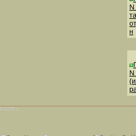
N
т
о
н
N
(
р
0.0229 с