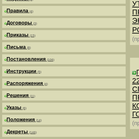
У
Правила
П
(4)
Э
Договоры
(3)
Р
Приказы
(15)
(п
Письма
(8)
Постановления
(106)
Инструкции
(5)
2
Распоряжения
(4)
С
Решения
П
(11)
К
Указы
(6)
Г
Положения
(14)
(п
Декреты
(146)