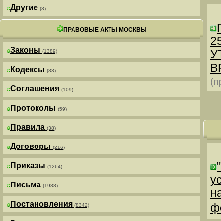
Другие
(3)
ПРАВОВЫЕ АКТЫ МОСКВЫ
25
Законы
У
(1389)
В
Кодексы
(83)
(п
Соглашения
(109)
Протоколы
(59)
Правила
(38)
Договоры
(216)
Приказы
(1264)
у
Письма
(1988)
н
Постановления
ф
(8342)