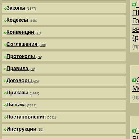
Законы
(1377)
П
Г
Кодексы
(548)
в
Конвенции
(17)
(р
Соглашения
(230)
(п
Протоколы
(76)
Правила
(38)
Договоры
(45)
М
Приказы
(8148)
(п
Письма
(3099)
Постановления
(5011)
Инструкции
(35)
В