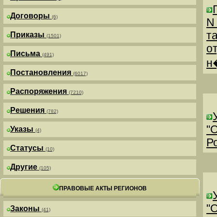
Договоры
(6)
N
т
Приказы
(1501)
о
Письма
(491)
н
Постановления
(6017)
Распоряжения
(7210)
Решения
(782)
"
Указы
(4)
Р
Статусы
(10)
Другие
(105)
ПРАВОВЫЕ АКТЫ РЕГИОНОВ
"
Законы
(41)