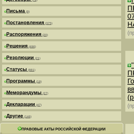
П
Письма
(9)
0
Постановления
Н
(375)
(п
Распоряжения
(20)
Решения
(496)
Резолюции
(21)
Статусы
(881)
П
Г
Программы
(19)
в
Меморандумы
(27)
(р
Декларации
(п
(47)
Другие
(146)
ПРАВОВЫЕ АКТЫ РОССИЙСКОЙ ФЕДЕРАЦИИ