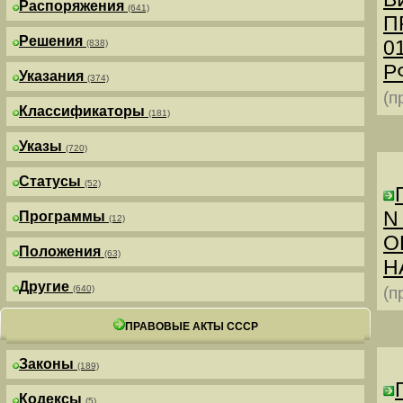
Распоряжения
(641)
П
Решения
0
(838)
РФ
Указания
(374)
(п
Классификаторы
(181)
Указы
(720)
Статусы
(52)
N
Программы
(12)
О
Положения
(63)
Н
Другие
(640)
(п
ПРАВОВЫЕ АКТЫ СССР
Законы
(189)
Кодексы
(5)