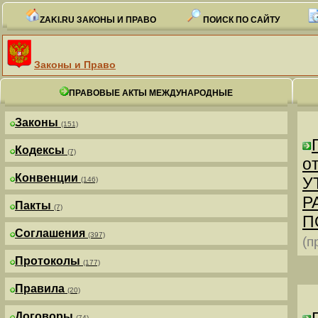
ZAKI.RU ЗАКОНЫ И ПРАВО
ПОИСК ПО САЙТУ
Законы и Право
ПРАВОВЫЕ АКТЫ МЕЖДУНАРОДНЫЕ
Законы
(151)
Кодексы
(7)
от
Конвенции
У
(146)
Р
Пакты
(7)
П
Соглашения
(397)
(п
Протоколы
(177)
Правила
(20)
Договоры
(74)