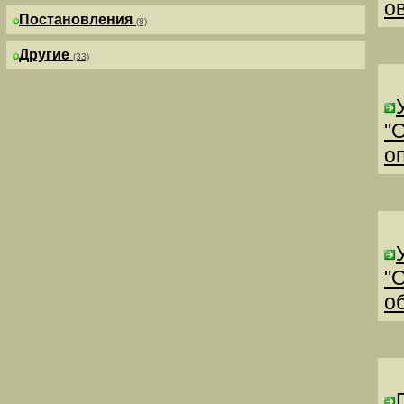
о
Постановления
(8)
Другие
(33)
"
о
"
о