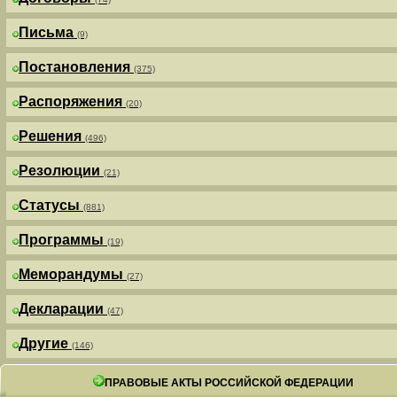
Письма
(9)
Постановления
(375)
Распоряжения
(20)
Решения
(496)
Резолюции
(21)
Статусы
(881)
Программы
(19)
Меморандумы
(27)
Декларации
(47)
Другие
(146)
ПРАВОВЫЕ АКТЫ РОССИЙСКОЙ ФЕДЕРАЦИИ