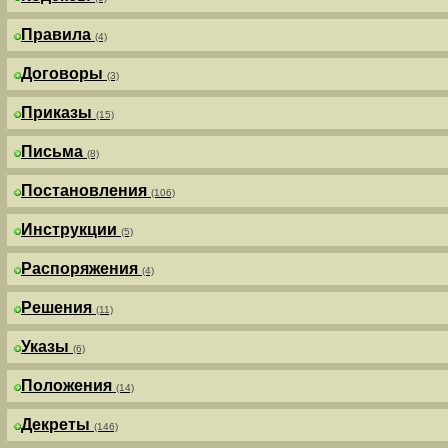
Правила
(4)
Договоры
(3)
Приказы
(15)
Письма
(8)
Постановления
(106)
Инструкции
(5)
Распоряжения
(4)
Решения
(11)
Указы
(6)
Положения
(14)
Декреты
(146)