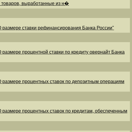
и товаров, выработанные из н�
"О размере ставки рефинансирования Банка России"
"О размере процентной ставки по кредиту овернайт Банка
"О размере процентных ставок по депозитным операциям
"О размере процентных ставок по кредитам, обеспеченным