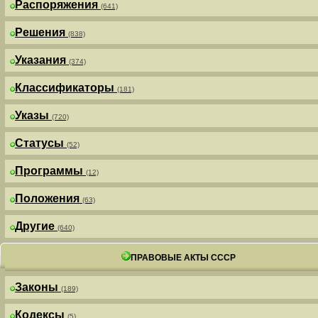
Распоряжения
(641)
Решения
(838)
Указания
(374)
Классификаторы
(181)
Указы
(720)
Статусы
(52)
Программы
(12)
Положения
(63)
Другие
(640)
ПРАВОВЫЕ АКТЫ СССР
Законы
(189)
Кодексы
(5)