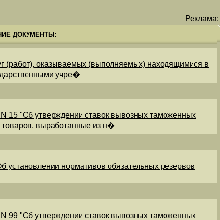
Реклама:
НИЕ ДОКУМЕНТЫ:
уг (работ), оказываемых (выполняемых) находящимися в
ударственными учре�
 N 15 "Об утверждении ставок вывозных таможенных
и товаров, выработанные из н�
"Об установлении нормативов обязательных резервов
 N 99 "Об утверждении ставок вывозных таможенных