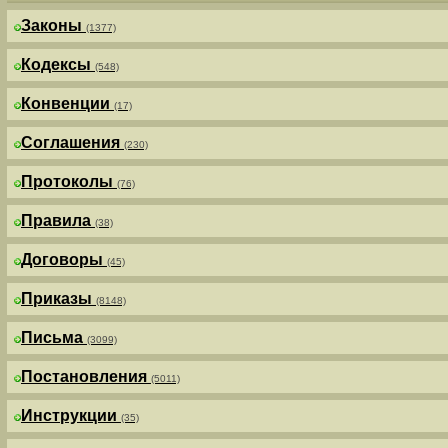
Законы
(1377)
Кодексы
(548)
Конвенции
(17)
Соглашения
(230)
Протоколы
(76)
Правила
(38)
Договоры
(45)
Приказы
(8148)
Письма
(3099)
Постановления
(5011)
Инструкции
(35)