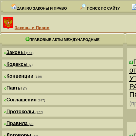
ZAKI.RU ЗАКОНЫ И ПРАВО
ПОИСК ПО САЙТУ
Законы и Право
ПРАВОВЫЕ АКТЫ МЕЖДУНАРОДНЫЕ
Законы
(151)
Кодексы
(7)
от
Конвенции
У
(146)
Р
Пакты
(7)
П
Соглашения
(397)
(п
Протоколы
(177)
Правила
(20)
Договоры
(74)