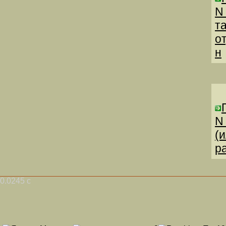
N
т
о
н
N
(
р
0.0245 с