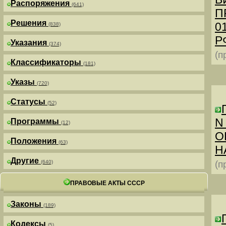
Распоряжения
(641)
П
Решения
0
(838)
РФ
Указания
(374)
(п
Классификаторы
(181)
Указы
(720)
Статусы
(52)
N
Программы
(12)
О
Положения
(63)
Н
Другие
(640)
(п
ПРАВОВЫЕ АКТЫ СССР
Законы
(189)
Кодексы
(5)