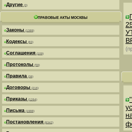
Другие
(3)
ПРАВОВЫЕ АКТЫ МОСКВЫ
25
Законы
У
(1389)
В
Кодексы
(83)
(п
Соглашения
(109)
Протоколы
(59)
Правила
(38)
Договоры
(216)
Приказы
(1264)
у
Письма
(1988)
н
Постановления
ф
(8342)