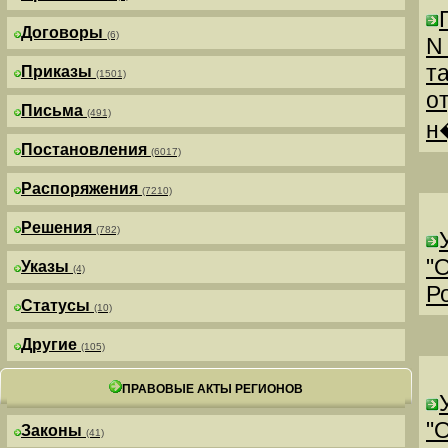
Договоры
(6)
N
т
Приказы
(1501)
о
Письма
(491)
н
Постановления
(6017)
Распоряжения
(7210)
Решения
(782)
"
Указы
(4)
Р
Статусы
(10)
Другие
(105)
ПРАВОВЫЕ АКТЫ РЕГИОНОВ
"
Законы
(41)