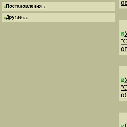
о
Постановления
(8)
Другие
(33)
"
о
"
о