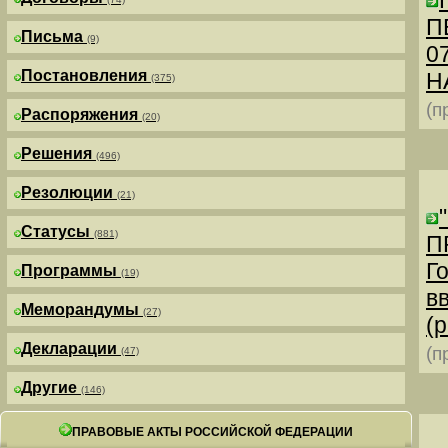
П
Письма
(9)
0
Постановления
Н
(375)
(п
Распоряжения
(20)
Решения
(496)
Резолюции
(21)
Статусы
(881)
П
Г
Программы
(19)
в
Меморандумы
(27)
(р
Декларации
(п
(47)
Другие
(146)
ПРАВОВЫЕ АКТЫ РОССИЙСКОЙ ФЕДЕРАЦИИ