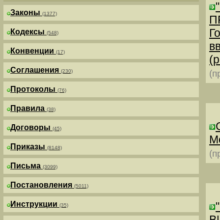
Законы
(1377)
П
Г
Кодексы
(548)
в
Конвенции
(17)
(р
Соглашения
(230)
(п
Протоколы
(76)
Правила
(38)
Договоры
(45)
М
Приказы
(8148)
(п
Письма
(3099)
Постановления
(5011)
Инструкции
(35)
В