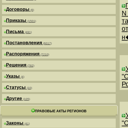
Договоры
(6)
N
т
Приказы
(1501)
о
Письма
(491)
н
Постановления
(6017)
Распоряжения
(7210)
Решения
(782)
"
Указы
(4)
Р
Статусы
(10)
Другие
(105)
ПРАВОВЫЕ АКТЫ РЕГИОНОВ
"
Законы
(41)