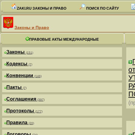
ZAKI.RU ЗАКОНЫ И ПРАВО
ПОИСК ПО САЙТУ
Законы и Право
ПРАВОВЫЕ АКТЫ МЕЖДУНАРОДНЫЕ
Законы
(151)
Кодексы
(7)
от
Конвенции
У
(146)
Р
Пакты
(7)
П
Соглашения
(397)
(п
Протоколы
(177)
Правила
(20)
Договоры
(74)