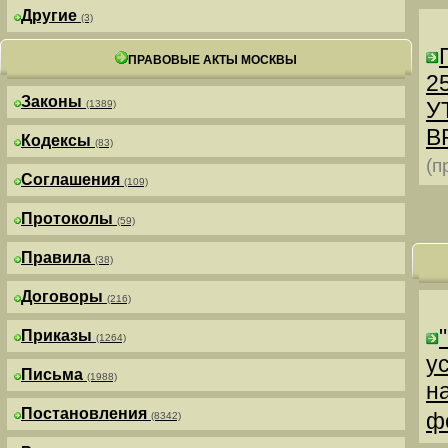
Другие
(3)
ПРАВОВЫЕ АКТЫ МОСКВЫ
25
Законы
У
(1389)
В
Кодексы
(83)
(п
Соглашения
(109)
Протоколы
(59)
Правила
(38)
Договоры
(216)
Приказы
(1264)
у
Письма
(1988)
н
Постановления
ф
(8342)