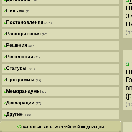
П
Письма
(9)
0
Постановления
Н
(375)
(п
Распоряжения
(20)
Решения
(496)
Резолюции
(21)
Статусы
(881)
П
Г
Программы
(19)
в
Меморандумы
(27)
(р
Декларации
(п
(47)
Другие
(146)
ПРАВОВЫЕ АКТЫ РОССИЙСКОЙ ФЕДЕРАЦИИ