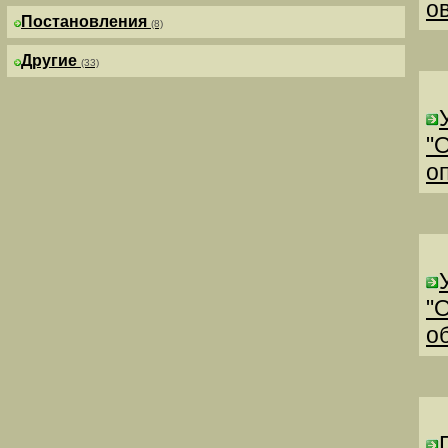
о
Постановления
(8)
Другие
(33)
"
о
"
о