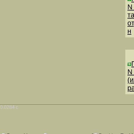
N
т
о
н
N
(
р
0.0284 с