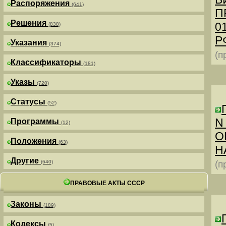
Распоряжения
(641)
П
Решения
0
(838)
РФ
Указания
(374)
(п
Классификаторы
(181)
Указы
(720)
Статусы
(52)
N
Программы
(12)
О
Положения
(63)
Н
Другие
(640)
(п
ПРАВОВЫЕ АКТЫ СССР
Законы
(189)
Кодексы
(5)