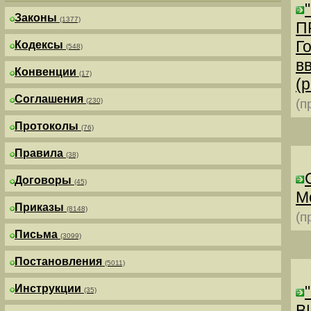
Законы
(1377)
П
Г
Кодексы
(548)
в
Конвенции
(17)
(р
Соглашения
(230)
(п
Протоколы
(76)
Правила
(38)
Договоры
(45)
М
Приказы
(8148)
(п
Письма
(3099)
Постановления
(5011)
Инструкции
(35)
В