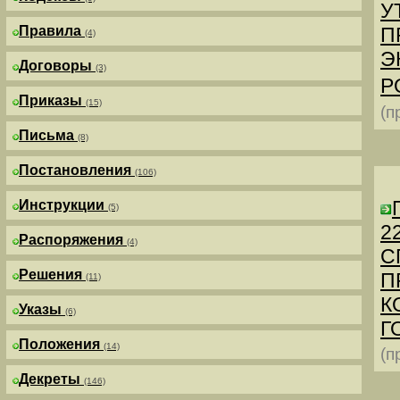
У
Правила
П
(4)
Э
Договоры
(3)
Р
Приказы
(15)
(п
Письма
(8)
Постановления
(106)
Инструкции
(5)
2
Распоряжения
(4)
С
Решения
П
(11)
К
Указы
(6)
Г
Положения
(14)
(п
Декреты
(146)