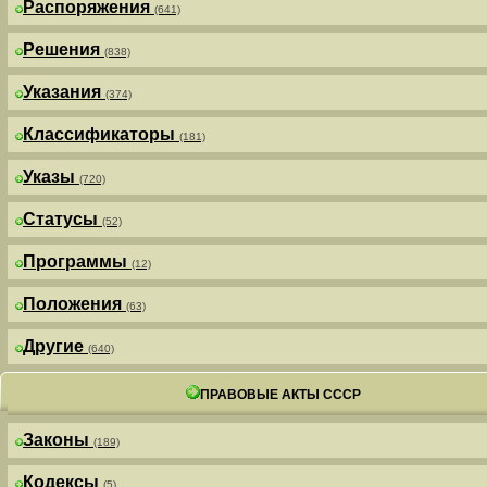
Распоряжения
(641)
Решения
(838)
Указания
(374)
Классификаторы
(181)
Указы
(720)
Статусы
(52)
Программы
(12)
Положения
(63)
Другие
(640)
ПРАВОВЫЕ АКТЫ СССР
Законы
(189)
Кодексы
(5)