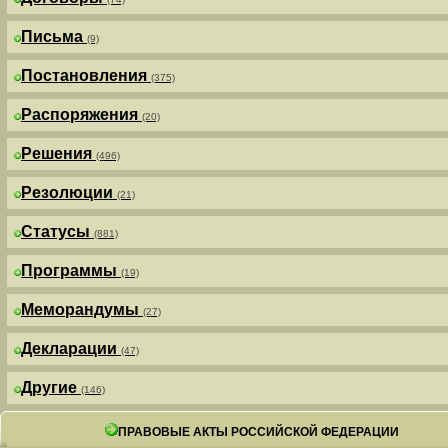
Письма
(9)
Постановления
(375)
Распоряжения
(20)
Решения
(496)
Резолюции
(21)
Статусы
(881)
Программы
(19)
Меморандумы
(27)
Декларации
(47)
Другие
(146)
ПРАВОВЫЕ АКТЫ РОССИЙСКОЙ ФЕДЕРАЦИИ