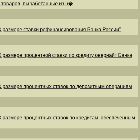
и товаров, выработанные из н�
"О размере ставки рефинансирования Банка России"
"О размере процентной ставки по кредиту овернайт Банка
"О размере процентных ставок по депозитным операциям
"О размере процентных ставок по кредитам, обеспеченным