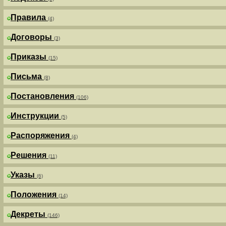
Правила
(4)
Договоры
(3)
Приказы
(15)
Письма
(8)
Постановления
(106)
Инструкции
(5)
Распоряжения
(4)
Решения
(11)
Указы
(6)
Положения
(14)
Декреты
(146)