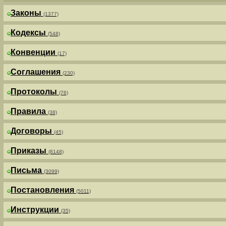
Законы
(1377)
Кодексы
(548)
Конвенции
(17)
Соглашения
(230)
Протоколы
(76)
Правила
(38)
Договоры
(45)
Приказы
(8148)
Письма
(3099)
Постановления
(5011)
Инструкции
(35)