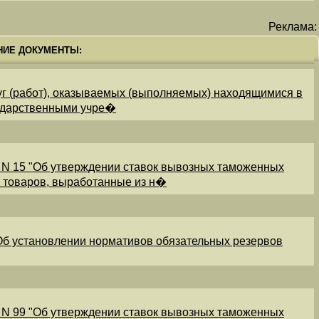
Реклама:
НИЕ ДОКУМЕНТЫ:
уг (работ), оказываемых (выполняемых) находящимися в
ударственными учре�
 N 15 "Об утверждении ставок вывозных таможенных
и товаров, выработанные из н�
"Об установлении нормативов обязательных резервов
 N 99 "Об утверждении ставок вывозных таможенных