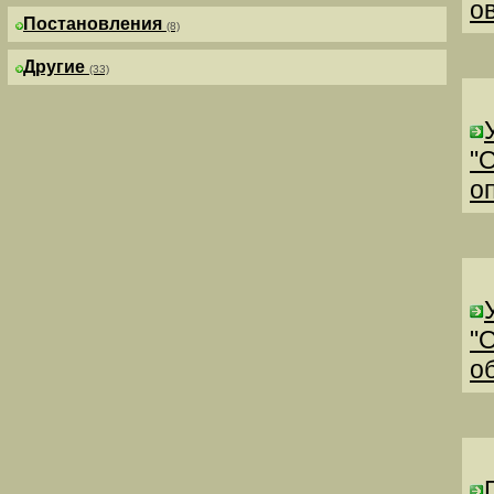
о
Постановления
(8)
Другие
(33)
"
о
"
о