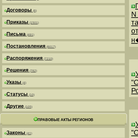
Договоры
(6)
N
т
Приказы
(1501)
о
Письма
(491)
н
Постановления
(6017)
Распоряжения
(7210)
Решения
(782)
"
Указы
(4)
Р
Статусы
(10)
Другие
(105)
ПРАВОВЫЕ АКТЫ РЕГИОНОВ
"
Законы
(41)