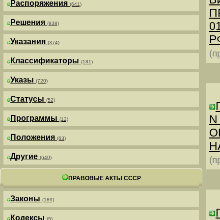
Распоряжения
(641)
П
Решения
0
(838)
РФ
Указания
(374)
(п
Классификаторы
(181)
Указы
(720)
Статусы
(52)
N
Программы
(12)
О
Положения
(63)
Н
Другие
(640)
(п
ПРАВОВЫЕ АКТЫ СССР
Законы
(189)
Кодексы
(5)