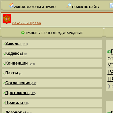
ZAKI.RU ЗАКОНЫ И ПРАВО
ПОИСК ПО САЙТУ
Законы и Право
ПРАВОВЫЕ АКТЫ МЕЖДУНАРОДНЫЕ
Законы
(151)
Кодексы
(7)
от
Конвенции
У
(146)
Р
Пакты
(7)
П
Соглашения
(397)
(п
Протоколы
(177)
Правила
(20)
Договоры
(74)