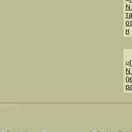
N
т
о
н
N
(
р
0.0375 с