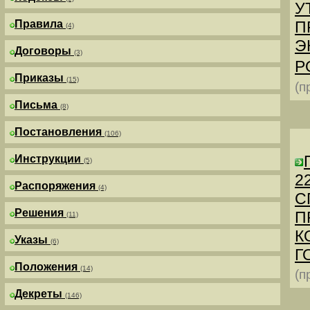
У
Правила
П
(4)
Э
Договоры
(3)
Р
Приказы
(15)
(п
Письма
(8)
Постановления
(106)
Инструкции
(5)
2
Распоряжения
(4)
С
Решения
П
(11)
К
Указы
(6)
Г
Положения
(14)
(п
Декреты
(146)