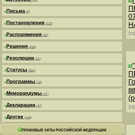
П
Письма
(9)
0
Постановления
Н
(375)
(п
Распоряжения
(20)
Решения
(496)
Резолюции
(21)
Статусы
(881)
П
Г
Программы
(19)
в
Меморандумы
(27)
(р
Декларации
(п
(47)
Другие
(146)
ПРАВОВЫЕ АКТЫ РОССИЙСКОЙ ФЕДЕРАЦИИ