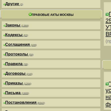
Другие
(3)
ПРАВОВЫЕ АКТЫ МОСКВЫ
25
Законы
У
(1389)
В
Кодексы
(83)
(п
Соглашения
(109)
Протоколы
(59)
Правила
(38)
Договоры
(216)
Приказы
(1264)
у
Письма
(1988)
н
Постановления
ф
(8342)