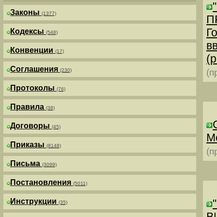
Законы
(1377)
П
Г
Кодексы
(548)
в
Конвенции
(17)
(р
Соглашения
(230)
(п
Протоколы
(76)
Правила
(38)
Договоры
(45)
М
Приказы
(8148)
(п
Письма
(3099)
Постановления
(5011)
Инструкции
(35)
В