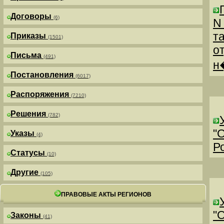
Договоры
(6)
N
т
Приказы
(1501)
о
Письма
(491)
н
Постановления
(6017)
Распоряжения
(7210)
Решения
(782)
"
Указы
(4)
Р
Статусы
(10)
Другие
(105)
ПРАВОВЫЕ АКТЫ РЕГИОНОВ
"
Законы
(41)