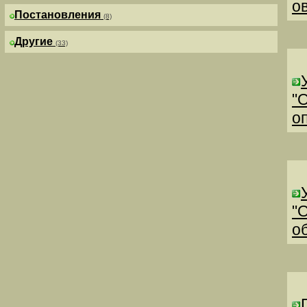
о
Постановления
(8)
Другие
(33)
"
о
"
о