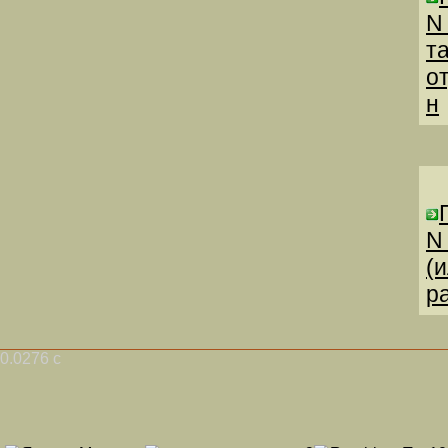
N
т
о
н
N
(
р
0.0276 с