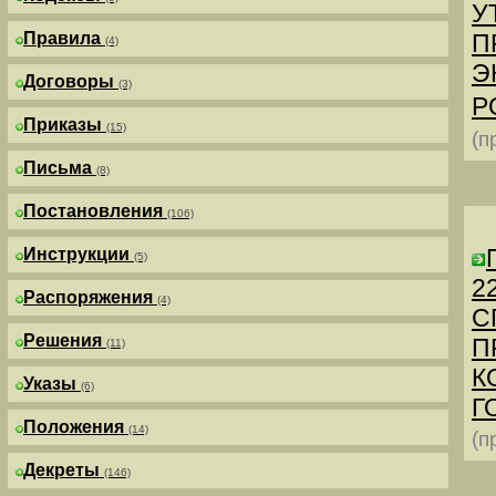
У
Правила
П
(4)
Э
Договоры
(3)
Р
Приказы
(15)
(п
Письма
(8)
Постановления
(106)
Инструкции
(5)
2
Распоряжения
(4)
С
Решения
П
(11)
К
Указы
(6)
Г
Положения
(14)
(п
Декреты
(146)