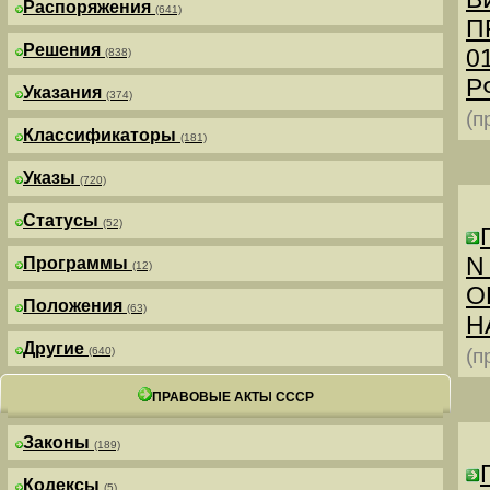
Распоряжения
(641)
П
Решения
0
(838)
РФ
Указания
(374)
(п
Классификаторы
(181)
Указы
(720)
Статусы
(52)
N
Программы
(12)
О
Положения
(63)
Н
Другие
(640)
(п
ПРАВОВЫЕ АКТЫ СССР
Законы
(189)
Кодексы
(5)