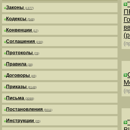
Законы
(1377)
П
Г
Кодексы
(548)
в
Конвенции
(17)
(р
Соглашения
(230)
(п
Протоколы
(76)
Правила
(38)
Договоры
(45)
М
Приказы
(8148)
(п
Письма
(3099)
Постановления
(5011)
Инструкции
(35)
В