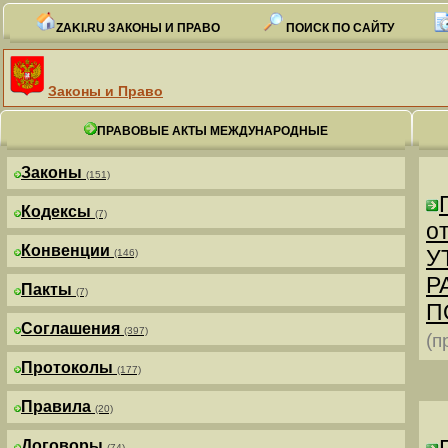
ZAKI.RU ЗАКОНЫ И ПРАВО
ПОИСК ПО САЙТУ
Законы и Право
ПРАВОВЫЕ АКТЫ МЕЖДУНАРОДНЫЕ
Законы
(151)
Кодексы
(7)
от
Конвенции
У
(146)
Р
Пакты
(7)
П
Соглашения
(397)
(п
Протоколы
(177)
Правила
(20)
Договоры
(74)