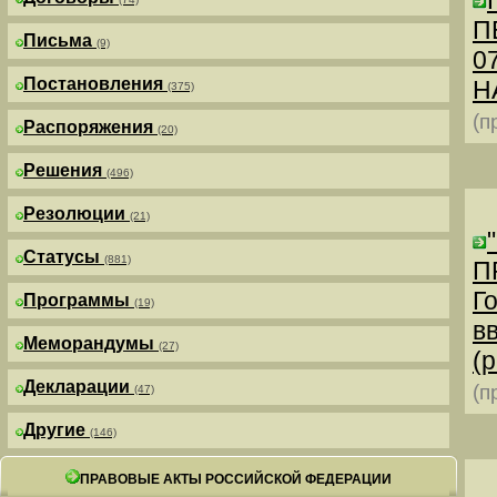
П
Письма
(9)
0
Постановления
Н
(375)
(п
Распоряжения
(20)
Решения
(496)
Резолюции
(21)
Статусы
(881)
П
Г
Программы
(19)
в
Меморандумы
(27)
(р
Декларации
(п
(47)
Другие
(146)
ПРАВОВЫЕ АКТЫ РОССИЙСКОЙ ФЕДЕРАЦИИ