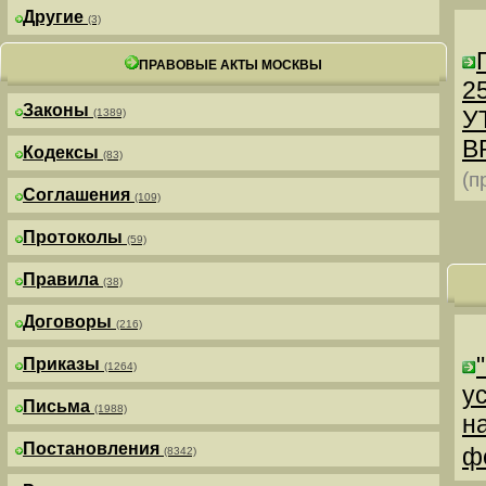
Другие
(3)
ПРАВОВЫЕ АКТЫ МОСКВЫ
25
Законы
У
(1389)
В
Кодексы
(83)
(п
Соглашения
(109)
Протоколы
(59)
Правила
(38)
Договоры
(216)
Приказы
(1264)
у
Письма
(1988)
н
Постановления
ф
(8342)