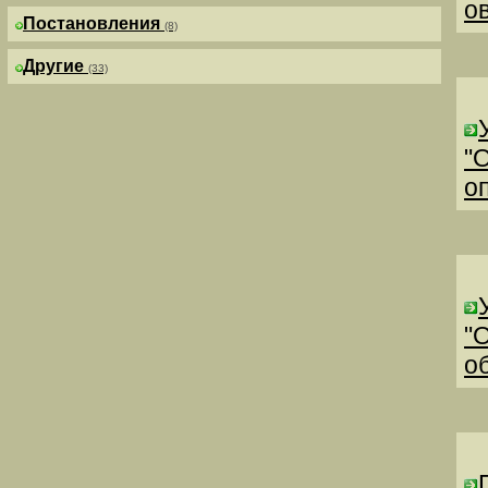
о
Постановления
(8)
Другие
(33)
"
о
"
о