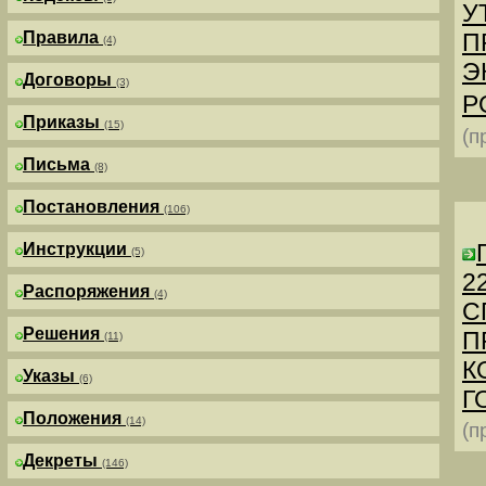
У
Правила
П
(4)
Э
Договоры
(3)
Р
Приказы
(15)
(п
Письма
(8)
Постановления
(106)
Инструкции
(5)
2
Распоряжения
(4)
С
Решения
П
(11)
К
Указы
(6)
Г
Положения
(14)
(п
Декреты
(146)