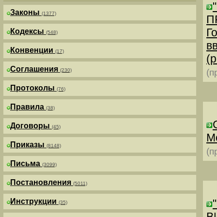
Законы
(1377)
П
Г
Кодексы
(548)
в
Конвенции
(17)
(р
Соглашения
(230)
(п
Протоколы
(76)
Правила
(38)
Договоры
(45)
М
Приказы
(8148)
(п
Письма
(3099)
Постановления
(5011)
Инструкции
(35)
В