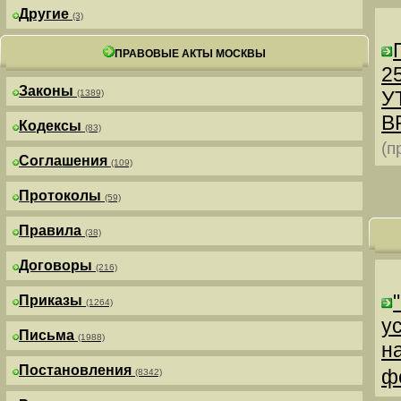
Другие
(3)
ПРАВОВЫЕ АКТЫ МОСКВЫ
25
Законы
У
(1389)
В
Кодексы
(83)
(п
Соглашения
(109)
Протоколы
(59)
Правила
(38)
Договоры
(216)
Приказы
(1264)
у
Письма
(1988)
н
Постановления
ф
(8342)