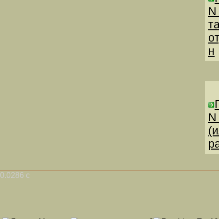
N
т
о
н
N
(
р
0.0286 с