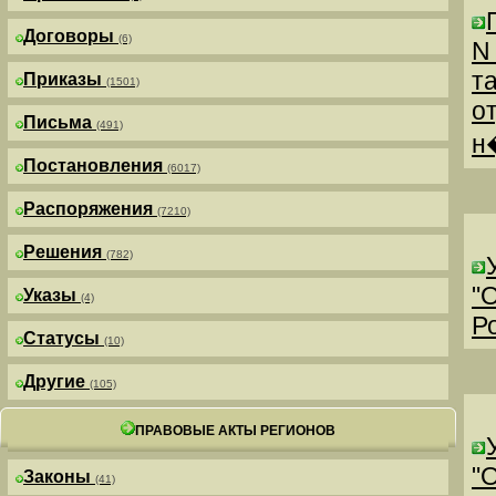
Договоры
(6)
N
т
Приказы
(1501)
о
Письма
(491)
н
Постановления
(6017)
Распоряжения
(7210)
Решения
(782)
"
Указы
(4)
Р
Статусы
(10)
Другие
(105)
ПРАВОВЫЕ АКТЫ РЕГИОНОВ
"
Законы
(41)