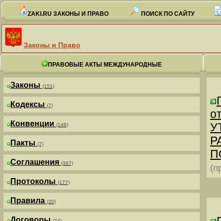
ZAKI.RU ЗАКОНЫ И ПРАВО
ПОИСК ПО САЙТУ
Законы и Право
ПРАВОВЫЕ АКТЫ МЕЖДУНАРОДНЫЕ
Законы
(151)
Кодексы
(7)
от
Конвенции
У
(146)
Р
Пакты
(7)
П
Соглашения
(397)
(п
Протоколы
(177)
Правила
(20)
Договоры
(74)