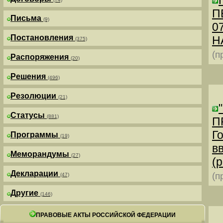
П
Письма
(9)
0
Постановления
Н
(375)
(п
Распоряжения
(20)
Решения
(496)
Резолюции
(21)
Статусы
(881)
П
Г
Программы
(19)
в
Меморандумы
(27)
(р
Декларации
(п
(47)
Другие
(146)
ПРАВОВЫЕ АКТЫ РОССИЙСКОЙ ФЕДЕРАЦИИ