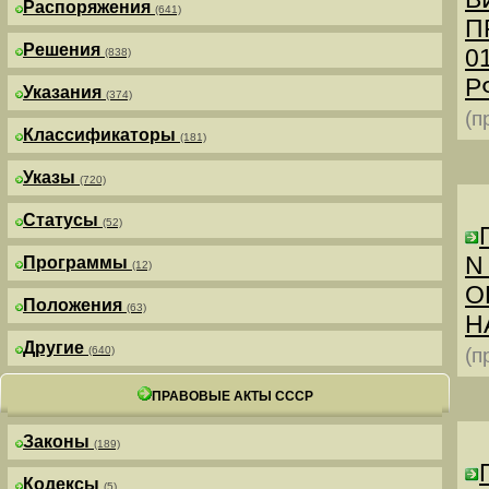
Распоряжения
(641)
П
Решения
0
(838)
РФ
Указания
(374)
(п
Классификаторы
(181)
Указы
(720)
Статусы
(52)
N
Программы
(12)
О
Положения
(63)
Н
Другие
(640)
(п
ПРАВОВЫЕ АКТЫ СССР
Законы
(189)
Кодексы
(5)