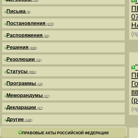
П
Письма
(9)
0
Постановления
Н
(375)
(п
Распоряжения
(20)
Решения
(496)
Резолюции
(21)
Статусы
(881)
П
Г
Программы
(19)
в
Меморандумы
(27)
(р
Декларации
(п
(47)
Другие
(146)
ПРАВОВЫЕ АКТЫ РОССИЙСКОЙ ФЕДЕРАЦИИ