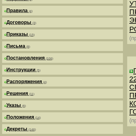
У
Правила
П
(4)
Э
Договоры
(3)
Р
Приказы
(15)
(п
Письма
(8)
Постановления
(106)
Инструкции
(5)
2
Распоряжения
(4)
С
Решения
П
(11)
К
Указы
(6)
Г
Положения
(14)
(п
Декреты
(146)