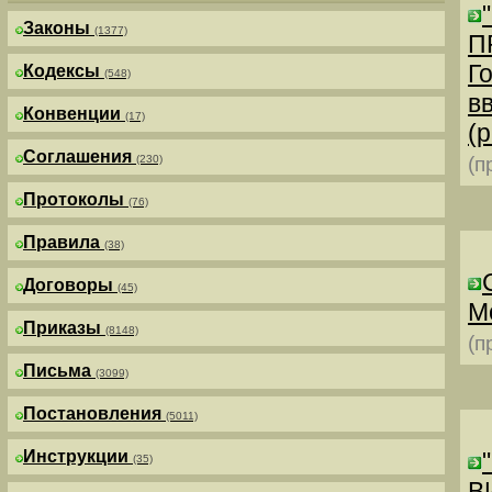
Законы
(1377)
П
Г
Кодексы
(548)
в
Конвенции
(17)
(р
Соглашения
(230)
(п
Протоколы
(76)
Правила
(38)
Договоры
(45)
М
Приказы
(8148)
(п
Письма
(3099)
Постановления
(5011)
Инструкции
(35)
В