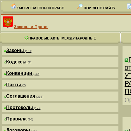
ZAKI.RU ЗАКОНЫ И ПРАВО
ПОИСК ПО САЙТУ
Законы и Право
ПРАВОВЫЕ АКТЫ МЕЖДУНАРОДНЫЕ
Законы
(151)
Кодексы
(7)
от
Конвенции
У
(146)
Р
Пакты
(7)
П
Соглашения
(397)
(п
Протоколы
(177)
Правила
(20)
Договоры
(74)