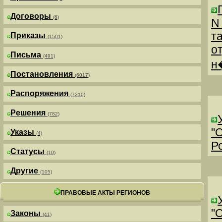
Договоры
(6)
N
т
Приказы
(1501)
о
Письма
(491)
н
Постановления
(6017)
Распоряжения
(7210)
Решения
(782)
"
Указы
(4)
Р
Статусы
(10)
Другие
(105)
ПРАВОВЫЕ АКТЫ РЕГИОНОВ
"
Законы
(41)