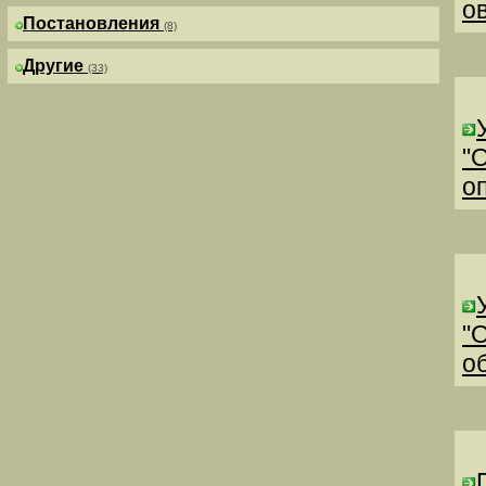
о
Постановления
(8)
Другие
(33)
"
о
"
о