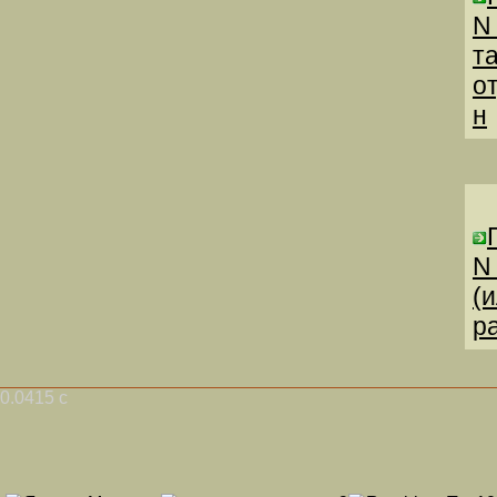
N
т
о
н
N
(
р
0.0415 с