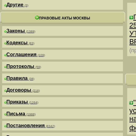
Другие
(3)
ПРАВОВЫЕ АКТЫ МОСКВЫ
25
Законы
У
(1389)
В
Кодексы
(83)
(п
Соглашения
(109)
Протоколы
(59)
Правила
(38)
Договоры
(216)
Приказы
(1264)
у
Письма
(1988)
н
Постановления
ф
(8342)