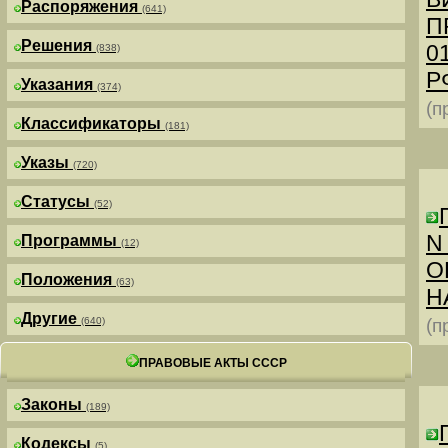
Распоряжения
(641)
П
Решения
0
(838)
РФ
Указания
(374)
(п
Классификаторы
(181)
Указы
(720)
Статусы
(52)
N
Программы
(12)
О
Положения
(63)
Н
Другие
(640)
(п
ПРАВОВЫЕ АКТЫ СССР
Законы
(189)
Кодексы
(5)